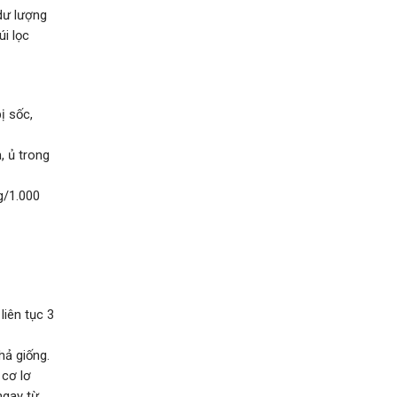
dư lượng
úi lọc
ị sốc,
, ủ trong
g/1.000
liên tục 3
hả giống.
 cơ lơ
ngay từ