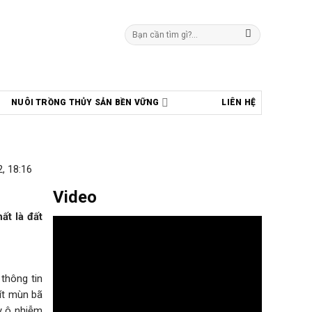
Tìm
kiếm:
NUÔI TRỒNG THỦY SẢN BỀN VỮNG
LIÊN HỆ
, 18:16
Video
ất là đất
thông tin
 ít mùn bã
y ô nhiễm