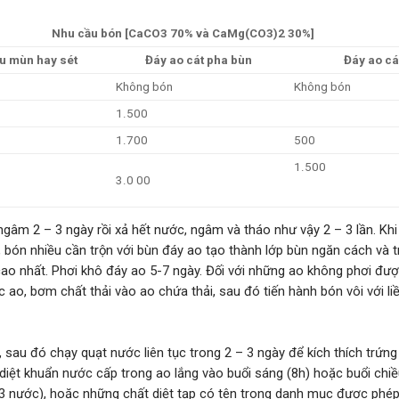
Nhu cầu bón [CaCO3 70% và CaMg(CO3)2 30%]
u mùn hay sét
Đáy ao cát pha bùn
Đáy ao cá
Không bón
Không bón
1.500
1.700
500
1.500
3.0 00
gâm 2 – 3 ngày rồi xả hết nước, ngâm và tháo như vậy 2 – 3 lần. Khi
 bón nhiều cần trộn với bùn đáy ao tạo thành lớp bùn ngăn cách và 
ả cao nhất. Phơi khô đáy ao 5-7 ngày. Đối với những ao không phơi đư
 ao, bơm chất thải vào ao chứa thải, sau đó tiến hành bón vôi với li
, sau đó chạy quạt nước liên tục trong 2 – 3 ngày để kích thích trứng
, diệt khuẩn nước cấp trong ao lắng vào buổi sáng (8h) hoặc buổi chiề
 nước), hoặc những chất diệt tạp có tên trong danh mục được phép