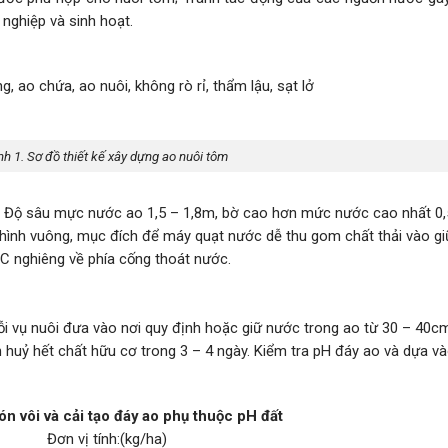
 nghiệp và sinh hoạt.
g, ao chứa, ao nuôi, không rò rỉ, thẩm lậu, sạt lở
nh 1. Sơ đồ thiết kế xây dựng ao nuôi tôm
5ha. Độ sâu mực nước ao 1,5 – 1,8m, bờ cao hơn mức nước cao nhất 0
hình vuông, mục đích để máy quạt nước dễ thu gom chất thải vào gi
C nghiêng về phía cống thoát nước.
ỗi vụ nuôi đưa vào nơi quy định hoặc giữ nước trong ao từ 30 – 40c
 huỷ hết chất hữu cơ trong 3 – 4 ngày. Kiểm tra pH đáy ao và dựa v
ón vôi và cải tạo đáy ao phụ thuộc pH đất
Đơn vị tính:(kg/ha)