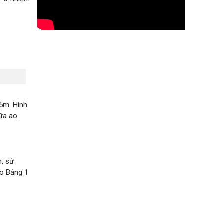
,5m. Hình
ữa ao.
m, sử
ào Bảng 1