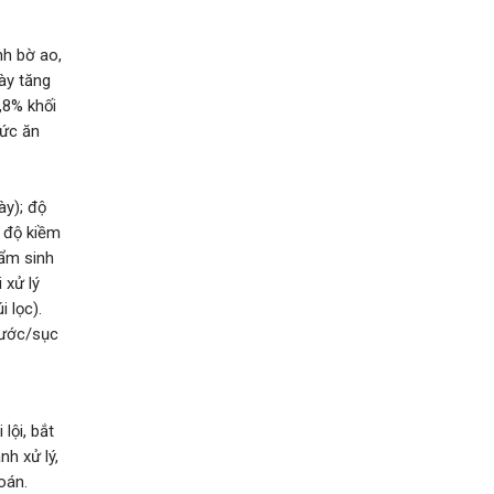
nh bờ ao,
ày tăng
,8% khối
hức ăn
ày); độ
à độ kiềm
hẩm sinh
 xử lý
 lọc).
nước/sục
lội, bắt
h xử lý,
oán.