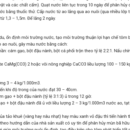
vật và các chất cấm). Quạt nước liên tục trong 10 ngày để phân hủy 
ước bằng thuốc thử. Cấp nước từ ao lắng qua ao nuôi (qua nhiều lớp t
từ 1,3 – 1,5m. Để lắng 2 ngày.
 du, ổn định môi trường nước, tạo môi trường thuận lợi hạn chế tôm b
ào ao nuôi, gây màu nước bằng cách:
 cám gạo, bột đậu nành, bột cá phối trộn theo tỷ lệ 2:2:1. Nấu chín
ite CaMg(CO3) 2 hoặc vôi nông nghiệp CaCO3 liều lượng 100 – 150 k
ợng 3 – 4 kg/1.000m3.
 đến khi độ trong của nước đạt 30 – 40cm.
ạo + bột đậu nành (tỷ lệ 3:1:3) ủ trong 12 giờ.
 + bột đậu nành đã ủ với liều lượng 2 – 3 kg/1.000m3 nước ao, tạt 
 tảo khuê (vàng hay nâu nhạt) hay màu xanh vỏ đậu thì tiến hành t
theo hướng dẫn của nhà sản xuất có uy tín để phân hủy mùn bã hữu
ợi giúp môi trường nuôi ổn định, tạo điều kiện cho tôm phát triển tốt 