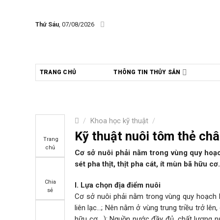
Skip
to
Thứ Sáu
, 07/08/2026
content
TRANG CHỦ
THÔNG TIN THỦY SẢN
/
Khoa học kỹ thuật
/
Kỹ thuật nuôi tôm thẻ châ
Trang
chủ
Cơ sở nuôi phải nằm trong vùng quy hoạch,
sét pha thịt, thịt pha cát, ít mùn bã hữu c
Chia
I. Lựa chọn địa điểm nuôi
sẻ
Cơ sở nuôi phải nằm trong vùng quy hoạch 
liên lạc…; Nên nằm ở vùng trung triều trở lên,
hữu cơ,…); Nguồn nước đầy đủ, chất lượng 