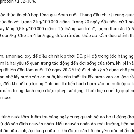
protein từ 32-38%.
ớc thức ăn phù hợp từng giai đoạn nuôi. Tháng đầu chỉ rải xung qua
hức ăn với lượng 2 kg/100.000 giống. Trong 20 ngày đầu tiên, cứ 1 ng
ày tăng 0,5 kg/100.000 giống. Từ tháng sau trở đi, lượng thức ăn từ 5
 con/kg. Cho ăn 4 lần/ngày, được rải đều khắp ao. Cần điều chỉnh t
m, amoniac, oxy để điều chỉnh kịp thời: DO, pH, độ trong (đo hằng ng
ềm là hai yếu tố quan trọng tác động đến đời sống của tôm, khi pH v
 rất lớn đến tôm nuôi. Từ ngày 20-25 trở đi, định kỳ sử dụng chế p
chế lấy nước vào ao nuôi, khi cần thiết thì lấy nước vào ao lắng rồi
, đến khi hết dư lượng Chlorine thì tiến hành bơm vào ao nuôi (qua túi
phải nằm trong danh mục được phép sử dụng. Thực hiện chế độ quạt 
 nuôi.
 trình nuôi tôm. Kiểm tra hàng ngày xung quanh bờ ao hoạt động (bơi 
 từ đó xác định nguyên nhân. Nếu nguyên nhân do môi trường, tiến hàn
nhân hữu sinh, áp dụng chữa trị khi được cán bộ chuyên môn chẩn đ