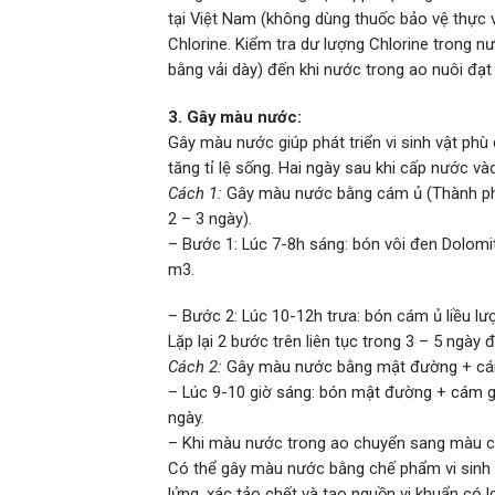
tại Việt Nam (không dùng thuốc bảo vệ thực 
Chlorine. Kiểm tra dư lượng Chlorine trong n
bằng vải dày) đến khi nước trong ao nuôi đạt 
3. Gây màu nước:
Gây màu nước giúp phát triển vi sinh vật phù
tăng tỉ lệ sống. Hai ngày sau khi cấp nước v
Cách 1:
Gây màu nước bằng cám ủ (Thành phần:
2 – 3 ngày).
– Bước 1: Lúc 7-8h sáng: bón vôi đen Dolom
m3.
– Bước 2: Lúc 10-12h trưa: bón cám ủ liều lư
Lặp lại 2 bước trên liên tục trong 3 – 5 ngày
Cách 2:
Gây màu nước bằng mật đường + cám g
– Lúc 9-10 giờ sáng: bón mật đường + cám gạo
ngày.
– Khi màu nước trong ao chuyển sang màu của
Có thể gây màu nước bằng chế phẩm vi sinh 
lửng, xác tảo chết và tạo nguồn vi khuẩn có l