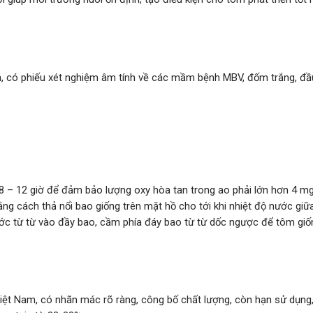
n, có phiếu xét nghiệm âm tính về các mầm bệnh MBV, đốm trắng, đầ
8 – 12 giờ để đảm bảo lượng oxy hòa tan trong ao phải lớn hơn 4 mg
ng cách thả nổi bao giống trên mặt hồ cho tới khi nhiệt độ nước giữ
ớc từ từ vào đầy bao, cầm phía đáy bao từ từ dốc ngược để tôm giố
iệt Nam, có nhãn mác rõ ràng, công bố chất lượng, còn hạn sử dụng