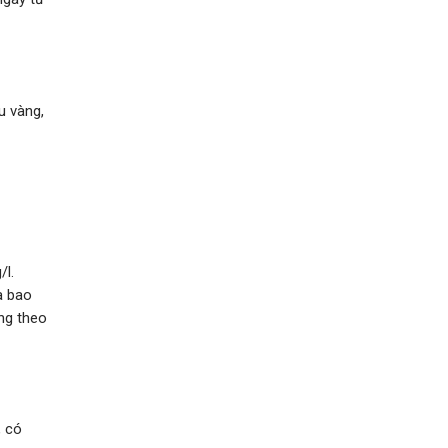
u vàng,
/l.
a bao
ng theo
, có