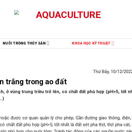
NUÔI TRỒNG THỦY SẢN
KHOA HỌC KỸ THUẬT
Thứ Bảy, 10/12/2022
n trắng trong ao đất
 ở vùng trung triều trở lên, có chất đất phù hợp (pH>5, tốt nh
ơ…)
hoặc được cơ quan quản lý cho phép; Gần đường giao thông, điện, 
 có chất đất phù hợp (pH>5, tốt nhất là đất sét pha thịt, thịt pha cát,
nước phù hợp cho nuôi tôm; Tránh tác động của các nguồn nước gâ