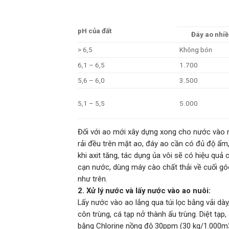
pH của đất
Đáy ao nhiề
> 6,5
Không bón
6,1 – 6,5
1.700
5,6 – 6,0
3.500
5,1 – 5,5
5.000
Đối với ao mới xây dựng xong cho nước vào n
rải đều trên mặt ao, đáy ao cần có đủ độ ẩm,
khi axit tăng, tác dụng ủa vôi sẽ có hiệu qu
cạn nước, dùng máy cào chất thải về cuối góc
như trên.
2. Xử lý nước và lấy nước vào ao nuôi:
Lấy nước vào ao lắng qua túi lọc bằng vải dày
côn trùng, cá tạp nở thành ấu trùng. Diệt tạp
bằng Chlorine nồng độ 30ppm (30 kg/1.000m3