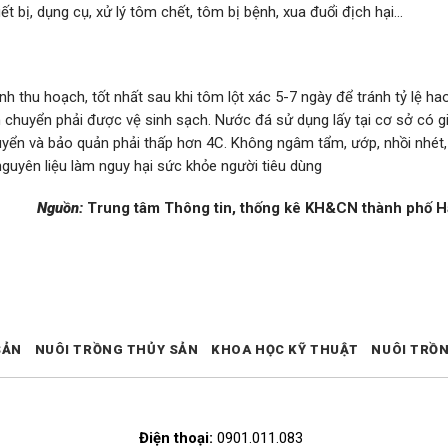
t bị, dụng cụ, xử lý tôm chết, tôm bị bệnh, xua đuổi địch hại…
h thu hoạch, tốt nhất sau khi tôm lột xác 5-7 ngày để tránh tỷ lệ hao
 chuyển phải được vệ sinh sạch. Nước đá sử dụng lấy tại cơ sở có 
uyển và bảo quản phải thấp hơn 4C. Không ngâm tẩm, ướp, nhồi nhét
guyên liệu làm nguy hại sức khỏe người tiêu dùng
Nguồn:
Trung tâm Thông tin, thống kê KH&CN thành phố H
SẢN
NUÔI TRỒNG THỦY SẢN
KHOA HỌC KỸ THUẬT
NUÔI TRỒ
Điện thoại:
0901.011.083