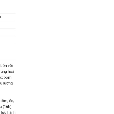
t
 bón vôi
trung hoà
ợc: bơm
ều lượng
 tôm, ốc,
u (16h)
 lưu hành