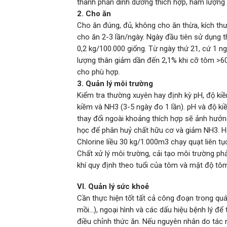
thành phần dinh dưỡng thích hợp, hàm lượng 
2. Cho ăn
Cho ăn đúng, đủ, không cho ăn thừa, kích thư
cho ăn 2-3 lần/ngày. Ngày đầu tiên sử dụng t
0,2 kg/100.000 giống. Từ ngày thứ 21, cứ 1 ng
lượng thân giảm dần đến 2,1% khi cỡ tôm >60
cho phù hợp.
3. Quản lý môi trường
Kiểm tra thường xuyên hay định kỳ pH, độ kiề
kiềm và NH3 (3-5 ngày đo 1 lần). pH và độ ki
thay đổi ngoài khoảng thích hợp sẽ ảnh hưởng
học để phân huỷ chất hữu cơ và giảm NH3. Hạn 
Chlorine liều 30 kg/1.000m3 chạy quạt liên tục
Chất xử lý môi trường, cải tạo môi trường 
khí quy định theo tuổi của tôm và mật độ tôm
VI. Quản lý sức khoẻ
Cần thực hiện tốt tất cả công đoạn trong quá
mồi…), ngoại hình và các dấu hiệu bệnh lý để
điều chỉnh thức ăn. Nếu nguyên nhân do tác 