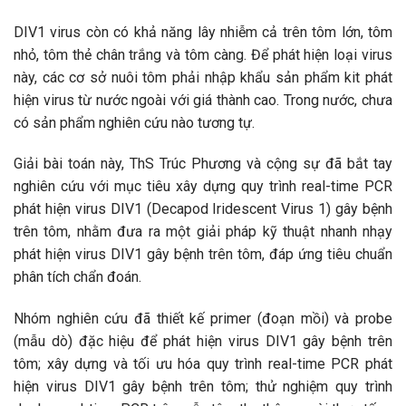
DIV1 virus còn có khả năng lây nhiễm cả trên tôm lớn, tôm
nhỏ, tôm thẻ chân trắng và tôm càng. Để phát hiện loại virus
này, các cơ sở nuôi tôm phải nhập khẩu sản phẩm kit phát
hiện virus từ nước ngoài với giá thành cao. Trong nước, chưa
có sản phẩm nghiên cứu nào tương tự.
Giải bài toán này, ThS Trúc Phương và cộng sự đã bắt tay
nghiên cứu với mục tiêu xây dựng quy trình real-time PCR
phát hiện virus DIV1 (Decapod Iridescent Virus 1) gây bệnh
trên tôm, nhằm đưa ra một giải pháp kỹ thuật nhanh nhạy
phát hiện virus DIV1 gây bệnh trên tôm, đáp ứng tiêu chuẩn
phân tích chẩn đoán.
Nhóm nghiên cứu đã thiết kế primer (đoạn mồi) và probe
(mẫu dò) đặc hiệu để phát hiện virus DIV1 gây bệnh trên
tôm; xây dựng và tối ưu hóa quy trình real-time PCR phát
hiện virus DIV1 gây bệnh trên tôm; thử nghiệm quy trình