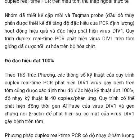
duplex real-time PCR trên mẫu tôm thu thập ngoài thực tế.
Nhóm đã thiết kế cặp mồi và Taqman probe (đầu dò thủy
phân được thiết kế để tăng độ đặc hiệu của PCR định lượng)
hoạt động hiệu quả và đặc hiệu phát hiện virus DIV1. Quy
trình duplex real-time PCR phát hiện virus DIV1 trên tôm
giống đã được tối ưu hóa trên bộ hóa chất.
Độ đặc hiệu đạt 100%
Theo ThS Trúc Phương, các thông số kỹ thuật của quy trình
duplex real-time PCR phát hiện DIV1 virus gây bệnh trên
tôm cũng được xác định như độ đặc hiệu kỹ thuật đạt 100%,
độ nhạy kỹ thuật là 40 copies/phản ứng. Quy trình có thể
phát hiện đồng thời gen ATPase của virus DIV1 và gen
chứng nội β-actin để phát hiện sự có mặt của virus DIV1
gây bệnh trên tôm.
Phương pháp duplex real-time PCR có độ nhạy ở hàm lượng