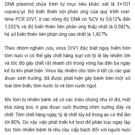
DNA plasmid chứa trình tự mục tiêu khảo sát là 3×101
copies/µl. Độ biến thiên nội phản ứng của quy trình real-
time PCR DIV1 ở các nồng độ DNA có %CV từ 0,612% đến
1,202% và độ biến thiên liên phản ứng thấp nhất là 0,582%,
hệ số biến thiên liên phản ứng cao nhất là 1,427%.
Theo nhóm nghiên cứu, virus DIV1 đặc biệt nguy hiểm trên
tôm nuôi vì có thể gây chết hàng loạt với tỷ lệ lây nhiễm lớn
và tốc độ gây chết rất nhanh chỉ trong vòng hai đến ba ngày
kể từ khi phát hiện. Virus lây nhiễm cho tôm ở tất cả các giai
đoạn sinh trưởng; đã được phát hiện gây bệnh trên một số
loài tôm biển, tôm nước lợ và tôm nước ngọt.
Khi tôm bị nhiễm bệnh sẽ có các triêu chứng như lờ đờ, mất
khả năng bơi, ở giai đoạn cuối thường chìm xuống đáy và
chết. Tôm chết hàng ngày, tỷ lệ chết lũy kế trong ao có thể lên
tới 80%. Do vậy việc phát triển kit test để phân loại ngay lập
tức tôm nhiễm bệnh là nhu cầu cấp bách đối với người nuôi