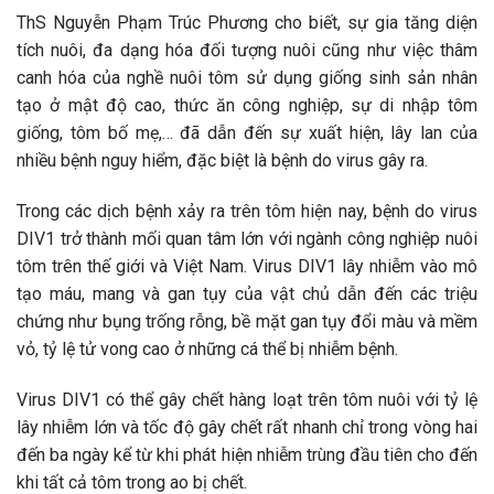
ThS Nguyễn Phạm Trúc Phương cho biết, sự gia tăng diện
tích nuôi, đa dạng hóa đối tượng nuôi cũng như việc thâm
canh hóa của nghề nuôi tôm sử dụng giống sinh sản nhân
tạo ở mật độ cao, thức ăn công nghiệp, sự di nhập tôm
giống, tôm bố mẹ,… đã dẫn đến sự xuất hiện, lây lan của
nhiều bệnh nguy hiểm, đặc biệt là bệnh do virus gây ra.
Trong các dịch bệnh xảy ra trên tôm hiện nay, bệnh do virus
DIV1 trở thành mối quan tâm lớn với ngành công nghiệp nuôi
tôm trên thế giới và Việt Nam. Virus DIV1 lây nhiễm vào mô
tạo máu, mang và gan tụy của vật chủ dẫn đến các triệu
chứng như bụng trống rỗng, bề mặt gan tụy đổi màu và mềm
vỏ, tỷ lệ tử vong cao ở những cá thể bị nhiễm bệnh.
Virus DIV1 có thể gây chết hàng loạt trên tôm nuôi với tỷ lệ
lây nhiễm lớn và tốc độ gây chết rất nhanh chỉ trong vòng hai
đến ba ngày kể từ khi phát hiện nhiễm trùng đầu tiên cho đến
khi tất cả tôm trong ao bị chết.