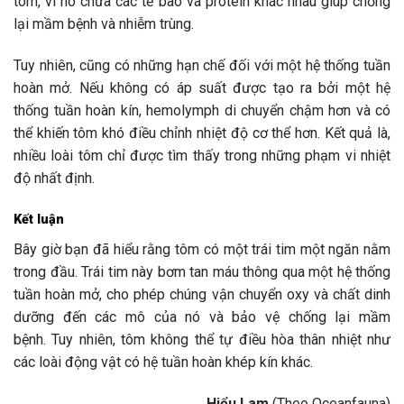
tôm, vì nó chứa các tế bào và protein khác nhau giúp chống
lại mầm bệnh và nhiễm trùng.
Tuy nhiên, cũng có những hạn chế đối với một hệ thống tuần
hoàn mở. Nếu không có áp suất được tạo ra bởi một hệ
thống tuần hoàn kín, hemolymph di chuyển chậm hơn và có
thể khiến tôm khó điều chỉnh nhiệt độ cơ thể hơn. Kết quả là,
nhiều loài tôm chỉ được tìm thấy trong những phạm vi nhiệt
độ nhất định.
Kết luận
Bây giờ bạn đã hiểu rằng tôm có một trái tim một ngăn nằm
trong đầu. Trái tim này bơm tan máu thông qua một hệ thống
tuần hoàn mở, cho phép chúng vận chuyển oxy và chất dinh
dưỡng đến các mô của nó và bảo vệ chống lại mầm
bệnh. Tuy nhiên, tôm không thể tự điều hòa thân nhiệt như
các loài động vật có hệ tuần hoàn khép kín khác.
Hiểu Lam
(Theo Oceanfauna)