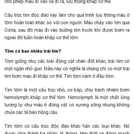
cho phép máu đi vào và đi ra, lưu thông khắp cơ thể.
Cấu trúc tim độc đáo này làm cho quá trình lưu thông máu ở
tôm hoàn toàn khác so với con người. Máu chảy vào tim qua
Ostia, sau đó máu đi vào buồng tim trước khi được bơm ra
ngoài để tuần hoàn khắp cơ thể tôm
Tôm có bao nhiêu trái tim?
Tôm giống như các loài động vật chân đốt khác, trái tim có
một ngăn nhỏ gọn. Điều này có nghĩa là chúng chỉ có một trái
tim bơm máu đi khắp cơ thể. Tim tôm nằm ở đầu tôm.
Tim tôm là một cấu trúc nhỏ, cơ bắp, chịu trách nhiệm bơm
hemolymph khắp cơ thể tôm. Hemolymph là một chất lỏng
tương tự như máu ở động vật có xương sống nhưng không
chứa các tế bào hồng cầu.
Tim tôm có cấu trúc độc đáo khác hẳn các loại khác. Nó
được chia thành ba phần: lỗ thông, tâm thất và động mạch