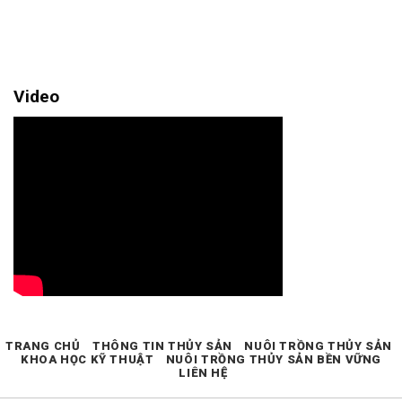
Video
TRANG CHỦ
THÔNG TIN THỦY SẢN
NUÔI TRỒNG THỦY SẢN
KHOA HỌC KỸ THUẬT
NUÔI TRỒNG THỦY SẢN BỀN VỮNG
LIÊN HỆ