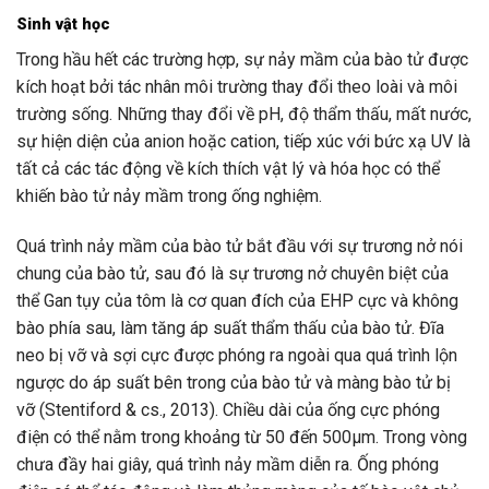
Sinh vật học
Trong hầu hết các trường hợp, sự nảy mầm của bào tử được
kích hoạt bởi tác nhân môi trường thay đổi theo loài và môi
trường sống. Những thay đổi về pH, độ thẩm thấu, mất nước,
sự hiện diện của anion hoặc cation, tiếp xúc với bức xạ UV là
tất cả các tác động về kích thích vật lý và hóa học có thể
khiến bào tử nảy mầm trong ống nghiệm.
Quá trình nảy mầm của bào tử bắt đầu với sự trương nở nói
chung của bào tử, sau đó là sự trương nở chuyên biệt của
thể Gan tụy của tôm là cơ quan đích của EHP cực và không
bào phía sau, làm tăng áp suất thẩm thấu của bào tử. Đĩa
neo bị vỡ và sợi cực được phóng ra ngoài qua quá trình lộn
ngược do áp suất bên trong của bào tử và màng bào tử bị
vỡ (Stentiford & cs., 2013). Chiều dài của ống cực phóng
điện có thể nằm trong khoảng từ 50 đến 500µm. Trong vòng
chưa đầy hai giây, quá trình nảy mầm diễn ra. Ống phóng