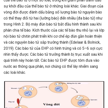
của thể bào tử ở một số loài, trong khi giảm phân đánh dấu
sự khởi đầu của thể bào tử ở những loài khác. Giai đoạn của
vòng đời được đánh dấu bằng số lượng bào tử nguyên bào
có thể thay đổi từ hai (lưỡng bào) đến nhiều (đa bào tử) như
trong Hình 2. Bộ máy đùn bào tử bắt đầu hình thành sau khi
phân chia tế bào. Kích thước của các tế bào thu nhỏ lại và lớp
nội bào tử chitin phát triển khi cơ chế ép đùn gần hoàn thiện
và các nguyên bào tử sắp trưởng thành (Edelaar & Bolnick,
2019). Các bào tử của EHP có hình trứng và có 5–6 sợi cực
nhìn thấy được. Các bào tử trưởng thành bị trục xuất sau khi
quá trình này hoàn tất. Các bào tử EHP được tôm đưa vào
nước ao thông qua phân, nơi chúng có thể lây nhiễm sang
các loài khác.