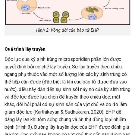
Hình 2: Vòng đời của bào tử EHP
Quá trình lây truyền
Độc lực của ký sinh trùng microsporidian phần lớn được
quyết định bởi cơ chế lây truyền. Sự lan truyền theo chiều
ngang phụ thuộc vào một số lượng lớn các ký sinh trùng có
thể tiếp cận được (đặc biệt là khi các bào tử được đưa vào
nước), điều này dẫn đến sự sinh sôi nảy nở của ký sinh trùng
và độc lực được lựa chọn để truyền theo chiều dọc, mặt
khác, đòi hỏi phải có sự sinh sản của vật chủ và do đó làm
giảm độc lực (Karthikeyan & Sudhakaran, 2020). EHP dễ
dàng lây lan khi tôm sống chung và ăn thịt đồng loại nhiễm
bệnh (Hình 3). Đường lây truyền dọc của EHP được đánh giá
là kém. Cho đến nay, không có vật chủ thứ cấp nào được xác