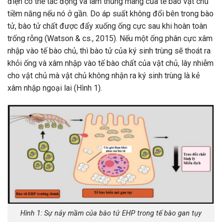
điện có thể tác động và làm thủng màng của tế bào vật chủ
tiềm năng nếu nó ở gần. Do áp suất không đổi bên trong bào
tử, bào tử chất được đẩy xuống ống cực sau khi hoàn toàn
trống rỗng (Watson & cs., 2015). Nếu một ống phân cực xâm
nhập vào tế bào chủ, thì bào tử của ký sinh trùng sẽ thoát ra
khỏi ống và xâm nhập vào tế bào chất của vật chủ, lây nhiễm
cho vật chủ mà vật chủ không nhận ra ký sinh trùng là kẻ
xâm nhập ngoại lai (Hình 1).
Hình 1: Sự nảy mầm của bào tử EHP trong tế bào gan tụy