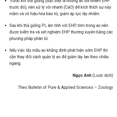
Trước khi thả giống (đặc biệt là những ao đã nhiễm EHP
trước đó), nên xử lý vôi nhanh (CaO) để kích thích sự nảy
mầm và vô hiệu hóa bào tử, giảm áp lực lây nhiễm.
Sau khi thả giống PL âm tính với EHP, tôm trong ao nên
được kiểm tra và xét nghiệm EHP thường xuyên bằng các
phương pháp phân tử.
Nếu việc lấy mẫu ao khẳng định phát hiện sớm EHP thì
cần thay đổi cách quản lý ao để giảm lây lan theo chiều
ngang.
Ngọc Anh
(Lược dịch)
Theo Bulletin of Pure & Applied Sciences – Zoology