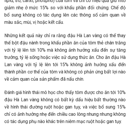
lipid, tro, canxi, phospho) của tôm và chỉ có hiệu quả giữ nitơ
giảm nhẹ ở mức 15% so với khẩu phần đối chứng. Chế độ
bổ sung không có tác dụng lên các thông số cảm quan về
màu sắc, mùi, vị hoặc kết cấu.
Những kết quả này chỉ ra rằng đậu Hà Lan vàng có thể thay
thế bột đậu nành trong khẩu phần ăn của tôm thẻ chân trắng
với tỷ lệ lên tới 10% mà không ảnh hưởng xấu đến sự tăng
trưởng, tỷ lệ sống hoặc việc sử dụng thức ăn. Cho ăn đậu Hà
Lan vàng với tỷ lệ lên tới 15% không ảnh hưởng xấu đến
thành phần cơ thể của tôm và không có phản ứng bất lợi nào
về cảm quan của sản phẩm đã nấu chín.
Đánh giá hình thái mô học cho thấy tôm được cho ăn tới 10%
đậu Hà Lan vàng không có bất kỳ dấu hiệu bất thường nào
về hình thái đường ruột hoặc gan tụy, và việc bổ sung 15%
chỉ có ảnh hưởng nhẹ đến chiều cao lông nhung nhưng không
có tác dụng phụ nào khác trên niêm mạc ruột hoặc gan tụy.