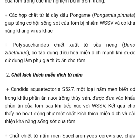
của tôm trong các thử nghiệm bệnh đốm trắng.
+ Các hợp chất từ lá cây dầu Pongame (
Pongamia pinnata
)
giúp tăng cơ hội sống sót của tôm bị nhiễm WSSV và có khả
năng kháng virus khác.
+ Polysaccharides chiết xuất từ sầu riêng (
Durio
zibethinus
), có tác dụng điều hòa miễn dịch mạnh khi được
sử dụng làm phụ gia thức ăn cho tôm.
Chất kích thích miễn dịch từ nấm
+ Candida aquaetextoris S527, một loại nấm men biển có
trong khẩu phần ăn nuôi trồng thủy sản, được đưa vào khẩu
phần ăn của tôm sau khi tiếp xúc với WSSV. Kết quả cho
thấy nó hoạt động như một chất kích thích miễn dịch và cải
thiện khả năng sống sót của tôm.
+ Chất chiết từ nấm men Saccharomyces cerevisiae, chứa