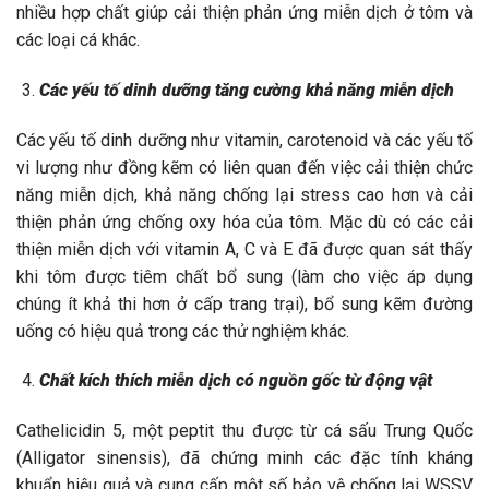
nhiều hợp chất giúp cải thiện phản ứng miễn dịch ở tôm và
các loại cá khác.
Các yếu tố dinh dưỡng tăng cường khả năng miễn dịch
Các yếu tố dinh dưỡng như vitamin, carotenoid và các yếu tố
vi lượng như đồng kẽm có liên quan đến việc cải thiện chức
năng miễn dịch, khả năng chống lại stress cao hơn và cải
thiện phản ứng chống oxy hóa của tôm. Mặc dù có các cải
thiện miễn dịch với vitamin A, C và E đã được quan sát thấy
khi tôm được tiêm chất bổ sung (làm cho việc áp dụng
chúng ít khả thi hơn ở cấp trang trại), bổ sung kẽm đường
uống có hiệu quả trong các thử nghiệm khác.
Chất kích thích miễn dịch có nguồn gốc từ động vật
Cathelicidin 5, một peptit thu được từ cá sấu Trung Quốc
(Alligator sinensis), đã chứng minh các đặc tính kháng
khuẩn hiệu quả và cung cấp một số bảo vệ chống lại WSSV