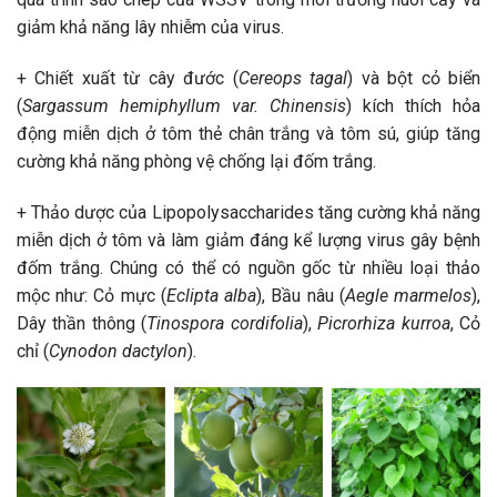
giảm khả năng lây nhiễm của virus.
+ Chiết xuất từ ​​cây đước (
Cereops tagal
) và bột cỏ biển
(
Sargassum hemiphyllum var. Chinensis
) kích thích hỏa
động miễn dịch ở tôm thẻ chân trắng và tôm sú, giúp tăng
cường khả năng phòng vệ chống lại đốm trắng.
+ Thảo dược của Lipopolysaccharides tăng cường khả năng
miễn dịch ở tôm và làm giảm đáng kể lượng virus gây bệnh
đốm trắng. Chúng có thể có nguồn gốc từ nhiều loại thảo
mộc như: Cỏ mực (
Eclipta alba
), Bầu nâu (
Aegle marmelos
),
Dây thần thông (
Tinospora cordifolia
),
Picrorhiza kurroa
, Cỏ
chỉ (
Cynodon dactylon
).