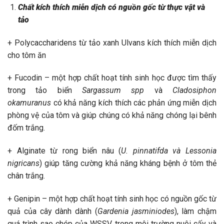
Chất kích thích miễn dịch có nguồn gốc từ thực vật và
tảo
+ Polycaccharidens từ tảo xanh Ulvans kích thích miễn dịch
cho tôm ăn
+ Fucodin – một hợp chất hoạt tính sinh học được tìm thấy
trong tảo biển
Sargassum spp
và
Cladosiphon
okamuranus
có khả năng kích thích các phản ứng miễn dịch
phòng vệ của tôm và giúp chúng có khả năng chóng lại bênh
đốm trắng.
+ Alginate từ rong biển nâu (
U. pinnatifda và Lessonia
nigricans
) giúp tăng cường khả năng kháng bệnh ở tôm thẻ
chân trắng.
+ Genipin – một hợp chất hoạt tính sinh học có nguồn gốc từ
quả của cây dành dành (
Gardenia jasminiodes
), làm chậm
quá trình sao chép của WSSV trong môi trường nuôi cấy và