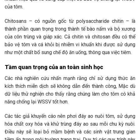
của tôm.
Chitosans – có nguồn gốc từ polysaccharide chitin – là
thành phần quan trọng trong thành tế bào nấm và bộ xương
của côn trùng và giáp xác. Cả chitin và chitosan đều có thể
bảo vệ tôm và cá khỏi bị nhiễm vi khuẩn khi được sử dụng
như một chất bổ sung chế độ ăn uống, thông qua việc tiêm.
Tầm quan trọng của an toàn sinh học
Các nhà nghiên cứu nhấn mạnh rằng chỉ sử dụng thức ăn
kích thích miễn dịch sẽ không dẫn đến thành công, Mặc dù
dữ liệu thử nghiện cho thấy rằng chúng làm cho tôm có khả
năng chống lại WSSV tốt hơn.
Các tác giả khuyến cáo nên phơi đáy ao nuôi tôm, sử dụng
hóa chất oxy hóa và khử trùng đáy ao sau mỗi chu kỳ nuôi.
Điều này sẽ loại bỏ mầm bệnh và các sinh vật trung gian
tiềm ẩn trong môi trường trang trại. Duy trì các quy trình này