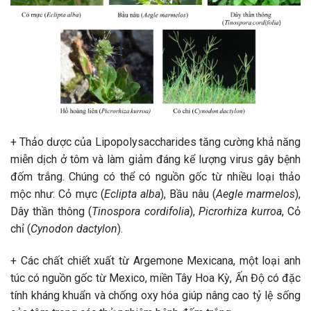
+ Thảo dược của Lipopolysaccharides tăng cường khả năng
miễn dịch ở tôm và làm giảm đáng kể lượng virus gây bệnh
đốm trắng. Chúng có thể có nguồn gốc từ nhiều loại thảo
mộc như: Cỏ mực (
Eclipta alba
), Bầu nâu (
Aegle marmelos
),
Dây thần thông (
Tinospora cordifolia
),
Picrorhiza kurroa
, Cỏ
chỉ (
Cynodon dactylon
).
+ Các chất chiết xuất từ ​​Argemone Mexicana, một loại anh
túc có nguồn gốc từ Mexico, miền Tây Hoa Kỳ, Ấn Độ có đặc
tính kháng khuẩn và chống oxy hóa giúp nâng cao tỷ lệ sống