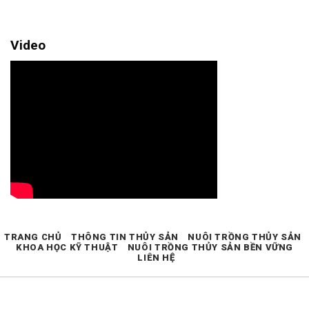
Video
TRANG CHỦ
THÔNG TIN THỦY SẢN
NUÔI TRỒNG THỦY SẢN
KHOA HỌC KỸ THUẬT
NUÔI TRỒNG THỦY SẢN BỀN VỮNG
LIÊN HỆ