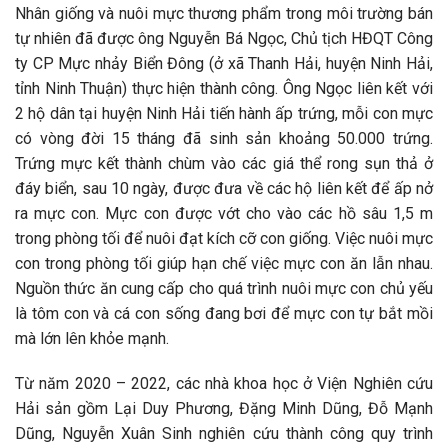
Nhân giống và nuôi mực thương phẩm trong môi trường bán
tự nhiên đã được ông Nguyễn Bá Ngọc, Chủ tịch HĐQT Công
ty CP Mực nhảy Biển Đông (ở xã Thanh Hải, huyện Ninh Hải,
tỉnh Ninh Thuận) thực hiện thành công. Ông Ngọc liên kết với
2 hộ dân tại huyện Ninh Hải tiến hành ấp trứng, mỗi con mực
có vòng đời 15 tháng đã sinh sản khoảng 50.000 trứng.
Trứng mực kết thành chùm vào các giá thể rong sụn thả ở
đáy biển, sau 10 ngày, được đưa về các hộ liên kết để ấp nở
ra mực con. Mực con được vớt cho vào các hồ sâu 1,5 m
trong phòng tối để nuôi đạt kích cỡ con giống. Việc nuôi mực
con trong phòng tối giúp hạn chế việc mực con ăn lẫn nhau.
Nguồn thức ăn cung cấp cho quá trình nuôi mực con chủ yếu
là tôm con và cá con sống đang bơi để mực con tự bắt mồi
mà lớn lên khỏe mạnh.
Từ năm 2020 – 2022, các nhà khoa học ở Viện Nghiên cứu
Hải sản gồm Lại Duy Phương, Đặng Minh Dũng, Đỗ Mạnh
Dũng, Nguyễn Xuân Sinh nghiên cứu thành công quy trình