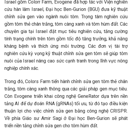
Israel gồm Colorr Farm, Evogene đã hợp tác với Viện nghiên
cứu hàn lâm Israel, Đại học Ben-Gurion (BGU) đưa kỹ thuật
chỉnh sửa gen vào ngành nuôi tôm. Trọng tâm nghiên cứu
gồm tôm thẻ chân trắng, tôm càng xanh và tôm hùm đất. Các
chuyên gia tại Israel đặt mục tiêu nghiên cứu, tăng cường
tính trạng chính trên tôm gồm tốc độ tăng trưởng, khả năng
kháng bệnh và thích ứng môi trường. Các đơn vị tài trợ
nghiên cứu kỳ vọng kỹ thuật chỉnh sửa gen tôm sẽ giúp tôm
nuôi của Israel nâng cao sức cạnh tranh trong lĩnh vực nông
nghiệp chính xác.
Trong đó, Colors Farm tiến hành chỉnh sửa gen tôm thẻ chân
trắng, tôm càng xanh thông qua các giải pháp gen mục tiêu.
Còn Evogene triển khai công nghệ GeneRator dựa trên nền
tảng AI để dự đoán RNA (gRNAs) tối ưu, từ đó tạo điều kiện
thuận lợi cho việc chỉnh sửa gen bằng công nghệ CRISPR.
Về phía Giáo sư Amir Sagi ở Đại học Ben-Gurion sẽ phát
triển nền tảng chỉnh sửa gen cho tôm hùm đất.