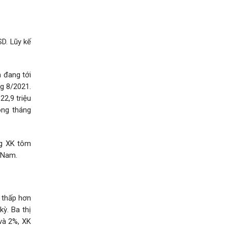
SD. Lũy kế
m đang tới
g 8/2021.
22,9 triệu
ong tháng
ng XK tôm
t Nam.
 thấp hơn
ỳ. Ba thị
 và 2%, XK