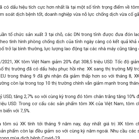
 có dấu hiệu tích cực hơn nhất là tại một số tỉnh trọng điểm về tô
ểm soát dịch bệnh tốt, doanh nghiệp vừa nỗ lực chống dịch vừa cố gắ
tuần tổ chức sản xuất 3 tại chỗ, các DN trong tỉnh được đưa đón la
theo tình hình phòng chống dịch của tỉnh ngày càng có kết quả khả 
ố trở lại bình thường, lực lượng lao động tại các nhà máy cũng tăng
9/2021, XK tôm Việt Nam giảm 20% đạt 308,5 triệu USD. Tốc độ giả
 thị trường đã có dấu hiệu phục hồi nhẹ: XK sang thị trường Mỹ tr
EU trong tháng 9 đã ghi nhận đà giảm thấp hơn so với tháng 8, XK
ờng còn lại trong top 10 thị trường chính vẫn giảm mạnh trong thán
ỷ USD, tăng 2,7% so với cùng kỳ trong đó tôm chân trắng tăng 10% đ
 triệu USD. Trong cơ cấu các sản phẩm tôm XK của Việt Nam, tôm c
 biển với 7,5%.
tôm sú XK tính tới tháng 9 năm nay, duy nhất giá trị XK tôm c
 sản phẩm còn lại đều giảm so với cùng kỳ năm ngoái. Nhu cầu các
trong mùa dịch bệnh Covid-19.