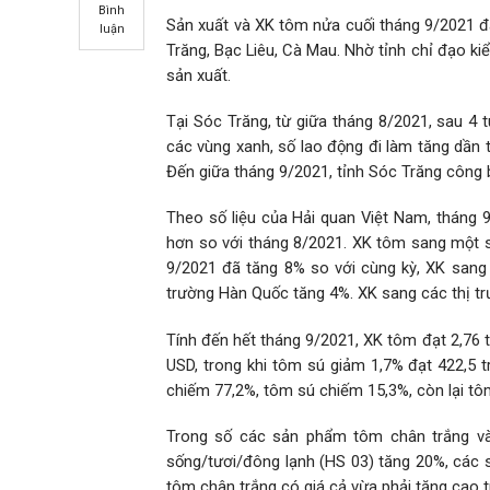
Bình
Sản xuất và XK tôm nửa cuối tháng 9/2021 đã
luận
Trăng, Bạc Liêu, Cà Mau. Nhờ tỉnh chỉ đạo ki
sản xuất.
Tại Sóc Trăng, từ giữa tháng 8/2021, sau 4 
các vùng xanh, số lao động đi làm tăng dần 
Đến giữa tháng 9/2021, tỉnh Sóc Trăng công b
Theo số liệu của Hải quan Việt Nam, tháng 
hơn so với tháng 8/2021. XK tôm sang một số
9/2021 đã tăng 8% so với cùng kỳ, XK sang 
trường Hàn Quốc tăng 4%. XK sang các thị trư
Tính đến hết tháng 9/2021, XK tôm đạt 2,76 t
USD, trong khi tôm sú giảm 1,7% đạt 422,5
chiếm 77,2%, tôm sú chiếm 15,3%, còn lại tôm
Trong số các sản phẩm tôm chân trắng và 
sống/tươi/đông lạnh (HS 03) tăng 20%, các
tôm chân trắng có giá cả vừa phải tăng cao 