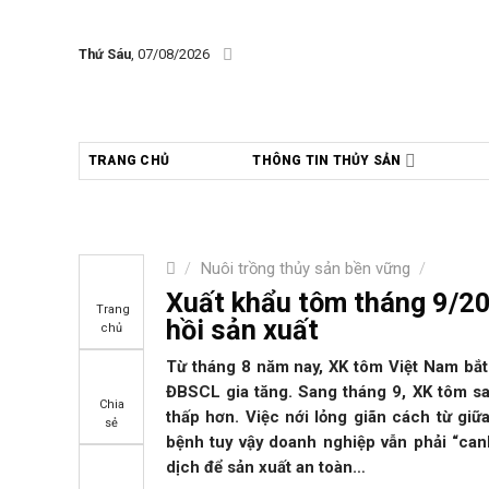
Skip
to
Thứ Sáu
, 07/08/2026
content
TRANG CHỦ
THÔNG TIN THỦY SẢN
/
Nuôi trồng thủy sản bền vững
/
Xuất khẩu tôm tháng 9/20
Trang
hồi sản xuất
chủ
Từ tháng 8 năm nay, XK tôm Việt Nam bắt
ĐBSCL gia tăng. Sang tháng 9, XK tôm san
Chia
thấp hơn. Việc nới lỏng giãn cách từ gi
sẻ
bệnh tuy vậy doanh nghiệp vẫn phải “can
dịch để sản xuất an toàn…