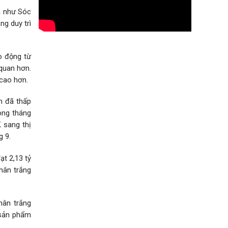
m như Sóc
ng duy trì
o động từ
quan hơn.
 cao hơn.
m đã thấp
ong tháng
 sang thị
g 9.
ạt 2,13 tỷ
hân trắng
hân trắng
 sản phẩm