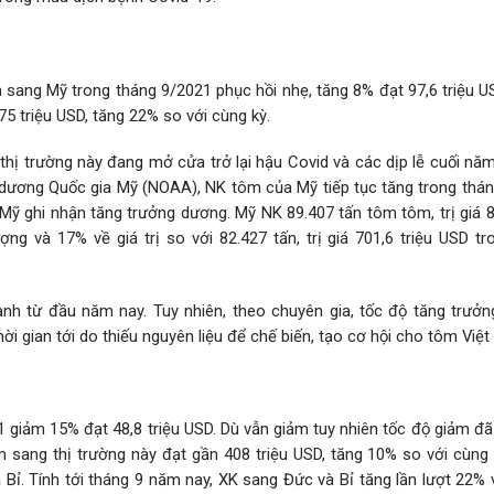
 sang Mỹ trong tháng 9/2021 phục hồi nhẹ, tăng 8% đạt 97,6 triệu U
5 triệu USD, tăng 22% so với cùng kỳ.
thị trường này đang mở cửa trở lại hậu Covid và các dịp lễ cuối nă
 dương Quốc gia Mỹ (NOAA), NK tôm của Mỹ tiếp tục tăng trong thán
 Mỹ ghi nhận tăng trưởng dương. Mỹ NK 89.407 tấn tôm tôm, trị giá 8
ng và 17% về giá trị so với 82.427 tấn, trị giá 701,6 triệu USD tr
nh từ đầu năm nay. Tuy nhiên, theo chuyên gia, tốc độ tăng trưở
ời gian tới do thiếu nguyên liệu để chế biến, tạo cơ hội cho tôm Việ
giảm 15% đạt 48,8 triệu USD. Dù vẫn giảm tuy nhiên tốc độ giảm đã
 sang thị trường này đạt gần 408 triệu USD, tăng 10% so với cùng k
 Bỉ. Tính tới tháng 9 năm nay, XK sang Đức và Bỉ tăng lần lượt 22%