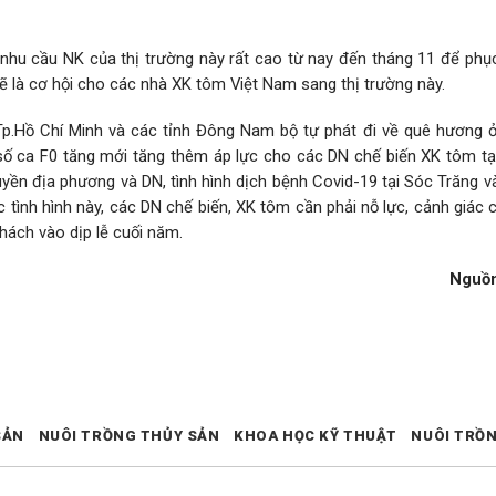
hu cầu NK của thị trường này rất cao từ nay đến tháng 11 để phục
ẽ là cơ hội cho các nhà XK tôm Việt Nam sang thị trường này.
Tp.Hồ Chí Minh và các tỉnh Đông Nam bộ tự phát đi về quê hương ở
 số ca F0 tăng mới tăng thêm áp lực cho các DN chế biến XK tôm tại
quyền địa phương và DN, tình hình dịch bệnh Covid-19 tại Sóc Trăng v
tình hình này, các DN chế biến, XK tôm cần phải nỗ lực, cảnh giác 
hách vào dịp lễ cuối năm.
Nguồ
SẢN
NUÔI TRỒNG THỦY SẢN
KHOA HỌC KỸ THUẬT
NUÔI TRỒ