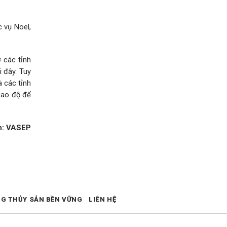
 vụ Noel,
 các tỉnh
 đây. Tuy
à các tỉnh
cao độ để
n: VASEP
NG THỦY SẢN BỀN VỮNG
LIÊN HỆ