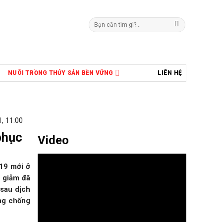
Tìm
kiếm:
NUÔI TRỒNG THỦY SẢN BỀN VỮNG
LIÊN HỆ
, 11:00
phục
Video
-19 mới ở
à giảm đã
 sau dịch
òng chống