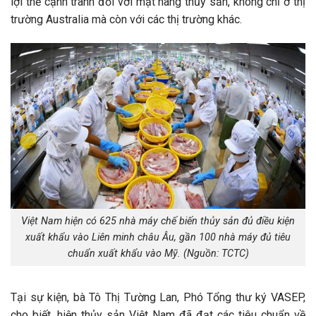
lợi thế cạnh tranh đối với mặt hàng thủy sản, không chỉ ở thị
trường Australia mà còn với các thị trường khác.
Việt Nam hiện có 625 nhà máy chế biến thủy sản đủ điều kiện
xuất khẩu vào Liên minh châu Âu, gần 100 nhà máy đủ tiêu
chuẩn xuất khẩu vào Mỹ. (Nguồn: TCTC)
Tại sự kiện, bà Tô Thị Tường Lan, Phó Tổng thư ký VASEP,
cho biết, hiện thủy sản Việt Nam đã đạt các tiêu chuẩn về