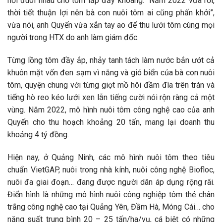
nối đuôi nhau chờ tôm lấp đầy khoang. “Năm 2022 vừa rồi,
thời tiết thuận lợi nên bà con nuôi tôm ai cũng phấn khởi”,
vừa nói, anh Quyến vừa xắn tay ao để thu lưới tôm cùng mọi
người trong HTX do anh làm giám đốc.
Từng lồng tôm đầy ắp, nhảy tanh tách làm nước bắn ướt cả
khuôn mặt vốn đen sạm vì nắng và gió biển của bà con nuôi
tôm, quyện chung với từng giọt mồ hôi đầm đìa trên trán và
tiếng hò reo kéo lưới xen lẫn tiếng cười nói rộn ràng cả một
vùng. Năm 2022, mô hình nuôi tôm công nghệ cao của anh
Quyến cho thu hoạch khoảng 20 tấn, mang lại doanh thu
khoảng 4 tỷ đồng.
Hiện nay, ở Quảng Ninh, các mô hình nuôi tôm theo tiêu
chuẩn VietGAP, nuôi trong nhà kính, nuôi công nghệ Biofloc,
nuôi đa giai đoạn… đang được người dân áp dụng rộng rãi.
Điển hình là những mô hình nuôi công nghiệp tôm thẻ chân
trắng công nghệ cao tại Quảng Yên, Đầm Hà, Móng Cái… cho
năng suất trung bình 20 – 25 tấn/ha/vụ, cá biệt có những