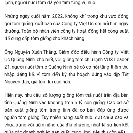
lạnh, người nuôi tôm đã yên tâm tăng vụ nuôi.
Những ngày cuối năm 2022, không khí trong khu vực đóng
gói tôm giống xuất bán của Công ty Việt Úc sôi nổi hơn ngày
thường. Toàn bộ nhân viên công ty hoạt động hết công suất
để cung cấp tôm giống cho khách hàng.
Ông Nguyễn Xuân Thắng, Giám đốc điều hành Công ty Việt
Úc Quảng Ninh, cho biết, với giống tôm chịu lạnh VUS Leader
21, người nuôi tôm ở Quảng Ninh sẽ có cơ hội tăng thêm thu
nhập đáng kể, vì tôm đến kỳ thu hoạch đúng vào dịp Tết
Nguyên đán, giá tôm lại cao hơn.
Hiện nay, nhu cầu số lượng giống tôm thả nuôi trên địa bàn
tỉnh Quảng Ninh vào khoảng trên 5 tỷ con giống. Các cơ sở
sản xuất giống tôm trong tỉnh đã cơ bản đáp ứng được
nguồn tôm giống. Tuy nhiên năng suất nuôi đạt chưa cao và
chưa xứng với tiềm năng của địa phương, nhất là sự liên kết
giữa các doanh nghiệp sản xuất, cung ứng, tiêu thụ còn yếu.