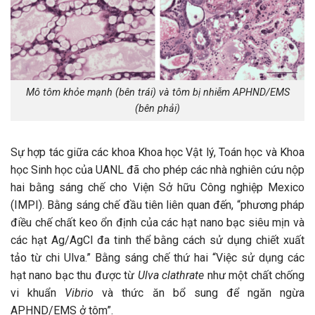
Mô tôm khỏe mạnh (bên trái) và tôm bị nhiễm APHND/EMS
(bên phải)
Sự hợp tác giữa các khoa Khoa học Vật lý, Toán học và Khoa
học Sinh học của UANL đã cho phép các nhà nghiên cứu nộp
hai bằng sáng chế cho Viện Sở hữu Công nghiệp Mexico
(IMPI). Bằng sáng chế đầu tiên liên quan đến, “phương pháp
điều chế chất keo ổn định của các hạt nano bạc siêu mịn và
các hạt Ag/AgCl đa tinh thể bằng cách sử dụng chiết xuất
tảo từ chi Ulva.” Bằng sáng chế thứ hai “Việc sử dụng các
hạt nano bạc thu được từ
Ulva clathrate
như một chất chống
vi khuẩn
Vibrio
và thức ăn bổ sung để ngăn ngừa
APHND/EMS ở tôm”.