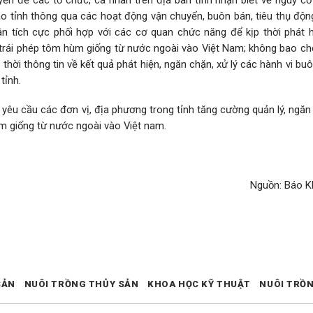
 tỉnh thông qua các hoạt động vận chuyển, buôn bán, tiêu thụ động
n tích cực phối hợp với các cơ quan chức năng để kịp thời phát h
 trái phép tôm hùm giống từ nước ngoài vào Việt Nam; không bao che
thời thông tin về kết quả phát hiện, ngăn chặn, xử lý các hành vi buô
tỉnh.
êu cầu các đơn vị, địa phương trong tỉnh tăng cường quản lý, ngăn 
m giống từ nước ngoài vào Việt nam.
Nguồn: Báo 
SẢN
NUÔI TRỒNG THỦY SẢN
KHOA HỌC KỸ THUẬT
NUÔI TRỒ