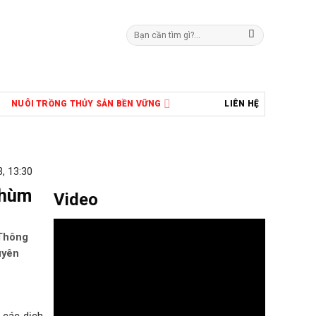
Tìm
kiếm:
NUÔI TRỒNG THỦY SẢN BỀN VỮNG
LIÊN HỆ
, 13:30
 hùm
Video
 Thông
uyên
 các dịch