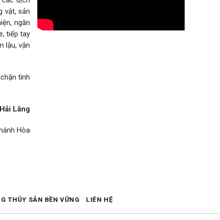
 vật, sản
iện, ngăn
, tiếp tay
n lậu, vận
chặn tình
Hải Lăng
Khánh Hòa
NG THỦY SẢN BỀN VỮNG
LIÊN HỆ