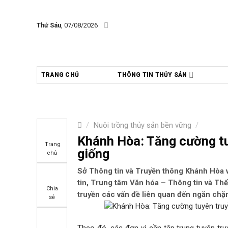
Skip
to
Thứ Sáu
, 07/08/2026
content
TRANG CHỦ
THÔNG TIN THỦY SẢN
/
Nuôi trồng thủy sản bền vững
/
Khánh Hòa: Tăng cường tu
Trang
giống
chủ
Sở Thông tin và Truyền thông Khánh Hòa v
tin, Trung tâm Văn hóa – Thông tin và Thể 
Chia
truyền các vấn đề liên quan đến ngăn chặ
sẻ
Theo đó, các đơn vị cần tập trung tuyên tru