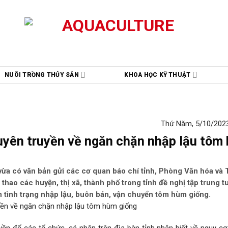
NUÔI TRỒNG THỦY SẢN
KHOA HỌC KỸ THUẬT
Thứ Năm, 5/10/2023
yên truyền về ngăn chặn nhập lậu tôm
ừa có văn bản gửi các cơ quan báo chí tỉnh, Phòng Văn hóa và
thao các huyện, thị xã, thành phố trong tỉnh đề nghị tập trung t
n tình trạng nhập lậu, buôn bán, vận chuyển tôm hùm giống.
yền để các tổ chức, cá nhân trên địa bàn tỉnh nhận biết về nguy cơ