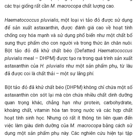
các trại giống rất cần
M. macrocopa
chất lượng cao.
Haematococcus pluvialis
, một loại vi tảo đỏ được sử dụng
để sản xuất astaxanthin, được đánh giá cao về hoạt tính
chống oxy hóa mạnh và sử dụng phổ biến như một chất bổ
sung thực phẩm cho con người và trong thức ăn chăn nuôi.
Bột tảo đỏ đã khử chất béo (Defatted
Haematococcus
pluvialis
meal – DHPM) được tạo ra trong quá trình sản xuất
astaxanthin của
H. pluvialis
như một sản phẩm phụ, từ lâu
đã được coi là chất thải – một sự lãng phí.
Bột tảo đỏ đã khử chất béo (DHPM) không chỉ chứa một số
astaxanthin còn sót lại mà còn chứa nhiều chất dinh dưỡng
quan trọng khác, chẳng hạn như protein, carbohydrate,
khoáng chất, vitamin hòa tan trong nước và các hợp chất
hoạt tính sinh học. Nhưng có rất ít thông tin liên quan đến
việc làm giàu dinh dưỡng của
M. macrocopa
bằng cách sử
dụng một sản phẩm phụ này. Các nghiên cứu hiện tại tập