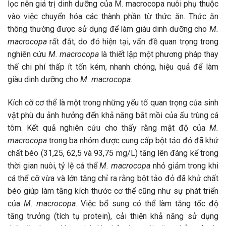
lọc nên giá trị dinh dưỡng của M. macrocopa nuôi phụ thuộc
vào việc chuyển hóa các thành phần từ thức ăn. Thức ăn
thông thường được sử dụng để làm giàu dinh dưỡng cho
M.
macrocopa
rất đắt, do đó hiện tại, vấn đề quan trọng trong
nghiên cứu
M. macrocopa
là thiết lập một phương pháp thay
thế chi phí thấp ít tốn kém, nhanh chóng, hiệu quả để làm
giàu dinh dưỡng cho
M. macrocopa
.
Kích cỡ cơ thể là một trong những yếu tố quan trọng của sinh
vật phù du ảnh hưởng đến khả năng bắt mồi của ấu trùng cá
tôm. Kết quả nghiên cứu cho thấy rằng mật độ của
M.
macrocopa
trong ba nhóm được cung cấp bột tảo đỏ đã khử
chất béo (31,25, 62,5 và 93,75 mg/L) tăng lên đáng kể trong
thời gian nuôi, tỷ lệ cá thể
M. macrocopa
nhỏ giảm trong khi
cá thể cỡ vừa và lớn tăng chỉ ra rằng bột tảo đỏ đã khử chất
béo giúp làm tăng kích thước cơ thể cũng như sự phát triển
của
M. macrocopa
. Việc bổ sung có thể làm tăng tốc độ
tăng trưởng (tích tụ protein), cải thiện khả năng sử dụng