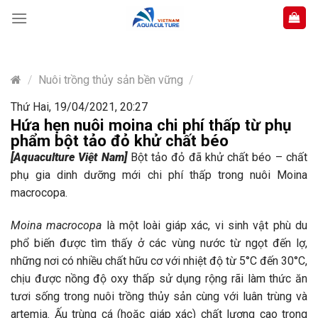
Skip
to
content
/
Nuôi trồng thủy sản bền vững
/
Thứ Hai, 19/04/2021, 20:27
Hứa hẹn nuôi moina chi phí thấp từ phụ
phẩm bột tảo đỏ khử chất béo
[Aquaculture Việt Nam]
Bột tảo đỏ đã khử chất béo – chất
phụ gia dinh dưỡng mới chi phí thấp trong nuôi Moina
macrocopa.
Moina macrocopa
là một loài giáp xác, vi sinh vật phù du
phổ biến được tìm thấy ở các vùng nước từ ngọt đến lợ,
những nơi có nhiều chất hữu cơ với nhiệt độ từ 5°C đến 30°C,
chịu được nồng độ oxy thấp sử dụng rộng rãi làm thức ăn
tươi sống trong nuôi trồng thủy sản cùng với luân trùng và
artemia. Ấu trùng cá (hoặc giáp xác) chất lượng cao trong