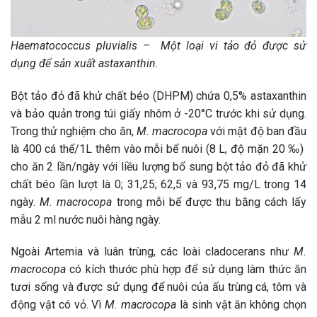
Haematococcus pluvialis –
Một loại vi tảo đỏ được sử
dụng để sản xuất astaxanthin.
Bột tảo đỏ đã khử chất béo (DHPM) chứa 0,5% astaxanthin
và bảo quản trong túi giấy nhôm ở -20°C trước khi sử dụng.
Trong thử nghiệm cho ăn,
M. macrocopa
với mật độ ban đầu
là 400 cá thể/1L thêm vào mỗi bể nuôi (8 L, độ mặn 20 ‰)
cho ăn 2 lần/ngày với liều lượng bổ sung bột tảo đỏ đã khử
chất béo lần lượt là 0; 31,25; 62,5 và 93,75 mg/L trong 14
ngày.
M. macrocopa
trong mỗi bể được thu bằng cách lấy
mẫu 2 ml nước nuôi hàng ngày.
Ngoài Artemia và luân trùng, các loài cladocerans như
M.
macrocopa
có kích thước phù hợp để sử dụng làm thức ăn
tươi sống và được sử dụng để nuôi của ấu trùng cá, tôm và
động vật có vỏ. Vì
M. macrocopa
là sinh vật ăn không chọn