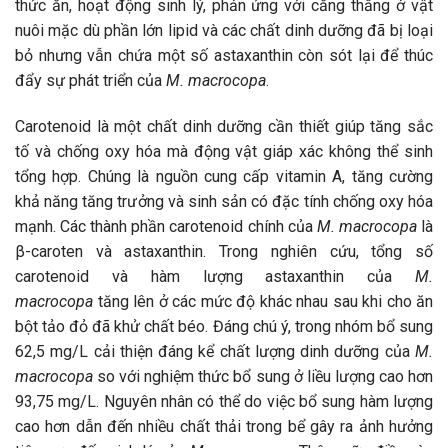
thức ăn, hoạt động sinh lý, phản ứng với căng thẳng ở vật
nuôi mặc dù phần lớn lipid và các chất dinh dưỡng đã bị loại
bỏ nhưng vẫn chứa một số astaxanthin còn sót lại để thúc
đẩy sự phát triển của
M. macrocopa
.
Carotenoid là một chất dinh dưỡng cần thiết giúp tăng sắc
tố và chống oxy hóa mà động vật giáp xác không thể sinh
tổng hợp. Chúng là nguồn cung cấp vitamin A, tăng cường
khả năng tăng trưởng và sinh sản có đặc tính chống oxy hóa
mạnh. Các thành phần carotenoid chính của
M. macrocopa
là
β-caroten và astaxanthin. Trong nghiên cứu, tổng số
carotenoid và hàm lượng astaxanthin của
M.
macrocopa
tăng lên ở các mức độ khác nhau sau khi cho ăn
bột tảo đỏ đã khử chất béo. Đáng chú ý, trong nhóm bổ sung
62,5 mg/L cải thiện đáng kể chất lượng dinh dưỡng của
M.
macrocopa
so với nghiệm thức bổ sung ở liều lượng cao hơn
93,75 mg/L. Nguyên nhân có thể do việc bổ sung hàm lượng
cao hơn dẫn đến nhiều chất thải trong bể gây ra ảnh hưởng