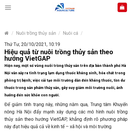
Skip
to
content
/
Nuôi trồng thủy sản
/
Nuôi cá
/
Thứ Tư, 20/10/2021, 10:19
Hiệu quả từ nuôi trồng thủy sản theo
hướng VietGAP
Hiện nay, một số vùng nuôi trồng thủy sản trên địa bàn thành phố Hà
Nội vẫn xảy ra tình trạng lạm dụng thuốc kháng sinh, hóa chất trong
phòng trị bệnh; việc cải tạo môi trường dẫn đến kháng thuốc, tồn dư
thuốc trong sản phẩm thủy sản, gây suy giảm môi trường nuôi, ảnh
hưởng đến sức khỏe con người.
Để giảm tình trạng này, những năm qua, Trung tâm Khuyến
nông Hà Nội đẩy mạnh xây dựng các mô hình nuôi trồng
thủy sản theo hướng VietGAP, khẳng định rõ phương pháp
này đạt hiệu quả cả về kinh tế – xã hội và môi trường.