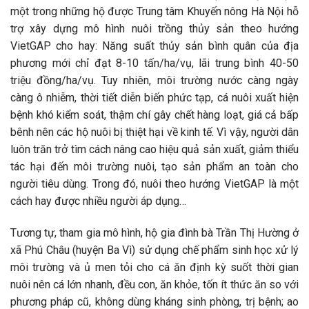
một trong những hộ được Trung tâm Khuyến nông Hà Nội hỗ
trợ xây dựng mô hình nuôi trồng thủy sản theo hướng
VietGAP cho hay: Năng suất thủy sản bình quân của địa
phương mới chỉ đạt 8-10 tấn/ha/vụ, lãi trung bình 40-50
triệu đồng/ha/vụ. Tuy nhiên, môi trường nước càng ngày
càng ô nhiễm, thời tiết diễn biến phức tạp, cá nuôi xuất hiện
bệnh khó kiểm soát, thậm chí gây chết hàng loạt, giá cả bấp
bênh nên các hộ nuôi bị thiệt hại về kinh tế. Vì vậy, người dân
luôn trăn trở tìm cách nâng cao hiệu quả sản xuất, giảm thiểu
tác hại đến môi trường nuôi, tạo sản phẩm an toàn cho
người tiêu dùng. Trong đó, nuôi theo hướng VietGAP là một
cách hay được nhiều người áp dụng…
Tương tự, tham gia mô hình, hộ gia đình bà Trần Thị Hường ở
xã Phú Châu (huyện Ba Vì) sử dụng chế phẩm sinh học xử lý
môi trường và ủ men tỏi cho cá ăn định kỳ suốt thời gian
nuôi nên cá lớn nhanh, đều con, ăn khỏe, tốn ít thức ăn so với
phương pháp cũ, không dùng kháng sinh phòng, trị bệnh; ao