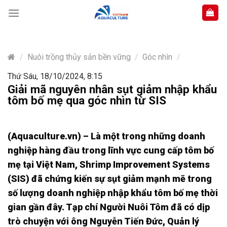
Skip
to
content
/
Nuôi trồng thủy sản bền vững
/
Góc nhìn
/
Thứ Sáu, 18/10/2024, 8:15
Giải mã nguyên nhân sụt giảm nhập khẩu
tôm bố mẹ qua góc nhìn từ SIS
(Aquaculture.vn) – Là một trong những doanh
nghiệp hàng đầu trong lĩnh vực cung cấp tôm bố
mẹ tại Việt Nam, Shrimp Improvement Systems
(SIS) đã chứng kiến sự sụt giảm mạnh mẽ trong
số lượng doanh nghiệp nhập khẩu tôm bố mẹ thời
gian gần đây. Tạp chí Người Nuôi Tôm đã có dịp
trò chuyện với ông Nguyễn Tiến Đức, Quản lý