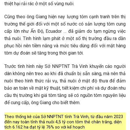
thiệt hại rải rác ở một số vùng nuôi.
Cũng theo ông Giang hiện nay lượng tôm cạnh tranh trên thị
trường thế giới đối với một số nước có sản lượng tôm cung
cấp lớn như Ấn Độ, Ecuador … đã giảm do tạm ngừng việc
thả nuôi. Tình hình lạm phát ở một số thị trường đầu ra dần
phục hồi nên tiềm năng và mức tiêu dùng đối với mặt hàng
tôm dự đoán sẽ tăng trong thời gian tới.
Trước tình hình này Sở NNPTNT Trà Vinh khuyến cáo người
dân không nên treo ao khi đã chuẩn bị sẵn sàng, mà nên thả
nuôi theo hình thức rải vụ, thả nuôi ở mật độ thưa để đảm
bảo an toàn về mặt kỹ thuật, tiết kiệm chi phí và dự đoán nhu
cầu thị trường khi giá tôm tăng sẽ có nguồn tôm nguyên liệu
để cung cấp, ông Giang cho biết thêm.
Theo thống kê của Sở NNPTNT tỉnh Trà Vinh, từ đầu năm 2023
đến nay toàn tỉnh thả nuôi 4,5 tỷ con tôm thẻ chân trắng, diện
tích 6.162 ha đạt tỷ lệ 76% so với kế hoạch