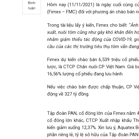
Bình
Hôm nay (11/11/2021) là ngày cuối cùng c
luận
(Fimex – FMC) đối với phương án chào bán ri
Trong tài liệu lấy ý kiến, Fimex cho biết: “
Ảnh
xuất, nuôi tôm cũng như gây khó khăn đến hoạ
nhằm giảm thiểu tác động của COVID-19, gi
cầu của các thị trường tiêu thụ tôm vẫn đang
Fimex dự kiến chào bán 6,539 triệu cổ phi
lược, là CTCP Chăn nuôi CP Việt Nam. Giá b
16,56% lượng cổ phiếu đang lưu hành.
Nếu việc chào bán được chấp thuận, CP Vi
động về 327 tỷ đồng.
Tập đoàn PAN, cổ đông lớn của Fimex nắm 41,
cổ đông lớn khác, CTCP Xuất nhập khẩu Thủ
kiến giảm xuống 12,37%. Xin lưu ý, Aquatex 
phần riêng lẻ, tỷ lệ sở hữu của Tập đoàn PAN