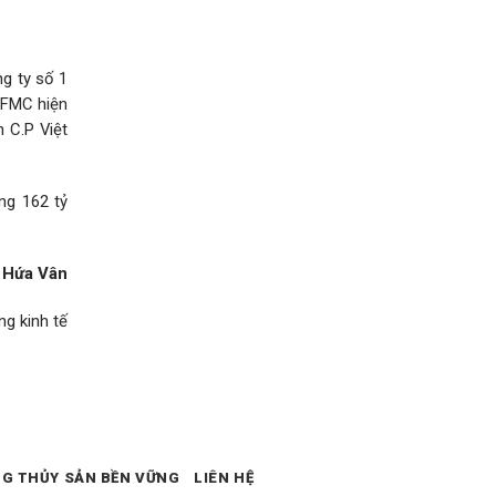
g ty số 1
 FMC hiện
 C.P Việt
ng 162 tỷ
Hứa Vân
g kinh tế
NG THỦY SẢN BỀN VỮNG
LIÊN HỆ