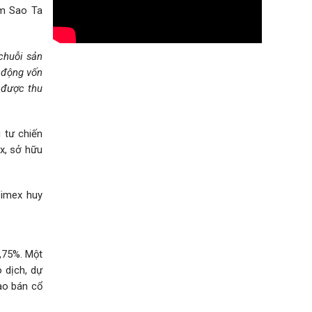
ẩm Sao Ta
chuỗi sản
y động vốn
 được thu
 tư chiến
x, sở hữu
Fimex huy
,75%. Một
 dịch, dự
ào bán cổ