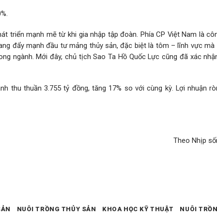
0%.
át triển mạnh mẽ từ khi gia nhập tập đoàn. Phía CP Việt Nam là côn
ng đẩy mạnh đầu tư mảng thủy sản, đặc biệt là tôm – lĩnh vực mà
rong ngành. Mới đây, chủ tịch Sao Ta Hồ Quốc Lực cũng đã xác nhận
h thu thuần 3.755 tỷ đồng, tăng 17% so với cùng kỳ. Lợi nhuận rò
Theo Nhịp sốn
SẢN
NUÔI TRỒNG THỦY SẢN
KHOA HỌC KỸ THUẬT
NUÔI TRỒ