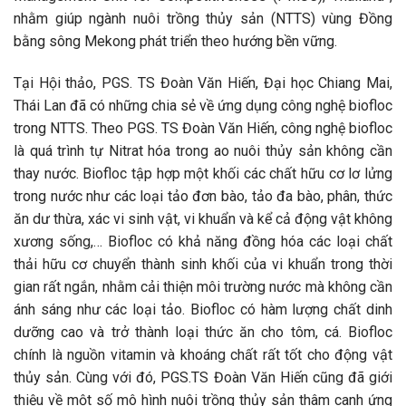
nhằm giúp ngành nuôi trồng thủy sản (NTTS) vùng Đồng
bằng sông Mekong phát triển theo hướng bền vững.
Tại Hội thảo, PGS. TS Đoàn Văn Hiến, Đại học Chiang Mai,
Thái Lan đã có những chia sẻ về ứng dụng công nghệ biofloc
trong NTTS. Theo PGS. TS Đoàn Văn Hiến, công nghệ biofloc
là quá trình tự Nitrat hóa trong ao nuôi thủy sản không cần
thay nước. Biofloc tập hợp một khối các chất hữu cơ lơ lửng
trong nước như các loại tảo đơn bào, tảo đa bào, phân, thức
ăn dư thừa, xác vi sinh vật, vi khuẩn và kể cả động vật không
xương sống,… Biofloc có khả năng đồng hóa các loại chất
thải hữu cơ chuyển thành sinh khối của vi khuẩn trong thời
gian rất ngắn, nhằm cải thiện môi trường nước mà không cần
ánh sáng như các loại tảo. Biofloc có hàm lượng chất dinh
dưỡng cao và trở thành loại thức ăn cho tôm, cá. Biofloc
chính là nguồn vitamin và khoáng chất rất tốt cho động vật
thủy sản. Cùng với đó, PGS.TS Đoàn Văn Hiến cũng đã giới
thiệu về một số mô hình nuôi trồng thủy sản thâm canh ứng