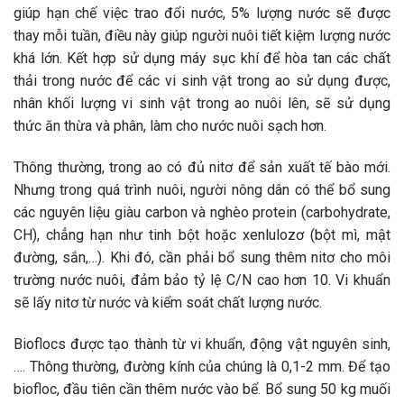
giúp hạn chế việc trao đổi nước, 5% lượng nước sẽ được
thay mỗi tuần, điều này giúp người nuôi tiết kiệm lượng nước
khá lớn. Kết hợp sử dụng máy sục khí để hòa tan các chất
thải trong nước để các vi sinh vật trong ao sử dụng được,
nhân khối lượng vi sinh vật trong ao nuôi lên, sẽ sử dụng
thức ăn thừa và phân, làm cho nước nuôi sạch hơn.
Thông thường, trong ao có đủ nitơ để sản xuất tế bào mới.
Nhưng trong quá trình nuôi, người nông dân có thể bổ sung
các nguyên liệu giàu carbon và nghèo protein (carbohydrate,
CH), chẳng hạn như tinh bột hoặc xenlulozơ (bột mì, mật
đường, sắn,…). Khi đó, cần phải bổ sung thêm nitơ cho môi
trường nước nuôi, đảm bảo tỷ lệ C/N cao hơn 10. Vi khuẩn
sẽ lấy nitơ từ nước và kiểm soát chất lượng nước.
Bioflocs được tạo thành từ vi khuẩn, động vật nguyên sinh,
…. Thông thường, đường kính của chúng là 0,1-2 mm. Để tạo
biofloc, đầu tiên cần thêm nước vào bể. Bổ sung 50 kg muối