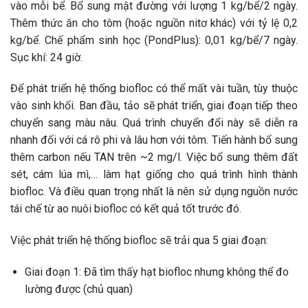
vào mỗi bể. Bổ sung mật đường với lượng 1 kg/bể/2 ngày.
Thêm thức ăn cho tôm (hoặc nguồn nitơ khác) với tỷ lệ 0,2
kg/bể. Chế phẩm sinh học (PondPlus): 0,01 kg/bể/7 ngày.
Sục khí: 24 giờ.
Để phát triển hệ thống biofloc có thể mất vài tuần, tùy thuộc
vào sinh khối. Ban đầu, tảo sẽ phát triển, giai đoạn tiếp theo
chuyển sang màu nâu. Quá trình chuyển đổi này sẽ diễn ra
nhanh đối với cá rô phi và lâu hơn với tôm. Tiến hành bổ sung
thêm carbon nếu TAN trên ~2 mg/l. Việc bổ sung thêm đất
sét, cám lúa mì,… làm hạt giống cho quá trình hình thành
biofloc. Và điều quan trọng nhất là nên sử dụng nguồn nước
tái chế từ ao nuôi biofloc có kết quả tốt trước đó.
Việc phát triển hệ thống biofloc sẽ trải qua 5 giai đoạn:
Giai đoạn 1: Đã tìm thấy hạt biofloc nhưng không thể đo
lường được (chủ quan)