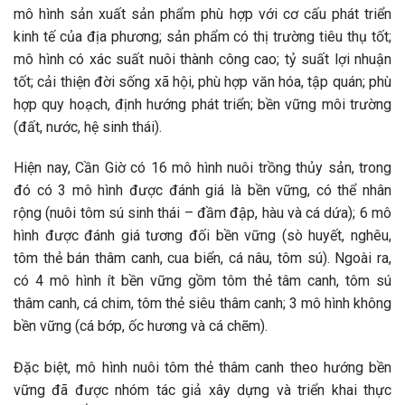
mô hình sản xuất sản phẩm phù hợp với cơ cấu phát triển
kinh tế của địa phương; sản phẩm có thị trường tiêu thụ tốt;
mô hình có xác suất nuôi thành công cao; tỷ suất lợi nhuận
tốt; cải thiện đời sống xã hội, phù hợp văn hóa, tập quán; phù
hợp quy hoạch, định hướng phát triển; bền vững môi trường
(đất, nước, hệ sinh thái).
Hiện nay, Cần Giờ có 16 mô hình nuôi trồng thủy sản, trong
đó có 3 mô hình được đánh giá là bền vững, có thể nhân
rộng (nuôi tôm sú sinh thái – đầm đập, hàu và cá dứa); 6 mô
hình được đánh giá tương đối bền vững (sò huyết, nghêu,
tôm thẻ bán thâm canh, cua biển, cá nâu, tôm sú). Ngoài ra,
có 4 mô hình ít bền vững gồm tôm thẻ tâm canh, tôm sú
thâm canh, cá chim, tôm thẻ siêu thâm canh; 3 mô hình không
bền vững (cá bớp, ốc hương và cá chẽm).
Đặc biệt, mô hình nuôi tôm thẻ thâm canh theo hướng bền
vững đã được nhóm tác giả xây dựng và triển khai thực