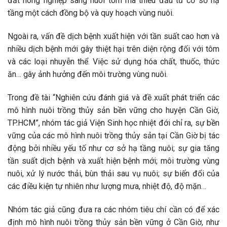
đất nông nghiệp sang nuôi tôm mà thiếu đầu tư cơ sở hạ
tầng một cách đồng bộ và quy hoạch vùng nuôi.
Ngoài ra, vấn đề dịch bệnh xuất hiện với tần suất cao hơn và
nhiều dịch bệnh mới gây thiệt hại trên diện rộng đối với tôm
và các loại nhuyễn thể. Việc sử dụng hóa chất, thuốc, thức
ăn… gây ảnh hưởng đến môi trường vùng nuôi.
Trong đề tài “Nghiên cứu đánh giá và đề xuất phát triển các
mô hình nuôi trồng thủy sản bền vững cho huyện Cần Giờ,
TP.HCM”, nhóm tác giả Viện Sinh học nhiệt đới chỉ ra, sự bền
vững của các mô hình nuôi trồng thủy sản tại Cần Giờ bị tác
động bởi nhiều yếu tố như cơ sở hạ tầng nuôi; sự gia tăng
tần suất dịch bệnh và xuất hiện bệnh mới; môi trường vùng
nuôi, xử lý nước thải, bùn thải sau vụ nuôi; sự biến đổi của
các điều kiện tự nhiên như lượng mưa, nhiệt độ, độ mặn…
Nhóm tác giả cũng đưa ra các nhóm tiêu chí cần có để xác
định mô hình nuôi trồng thủy sản bền vững ở Cần Giờ, như