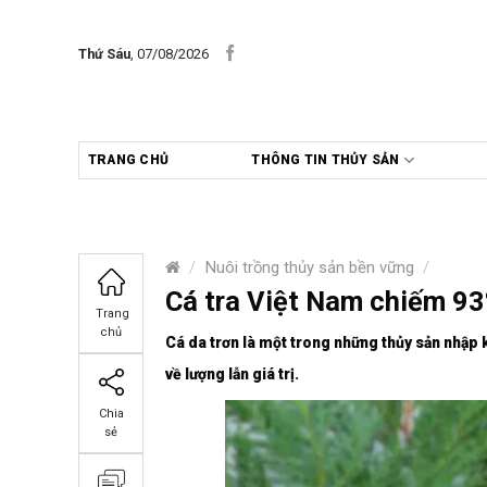
Skip
to
Thứ Sáu
, 07/08/2026
content
TRANG CHỦ
THÔNG TIN THỦY SẢN
/
Nuôi trồng thủy sản bền vững
/
Cá tra Việt Nam chiếm 93
Trang
chủ
Cá da trơn là một trong những thủy sản nhập k
về lượng lẫn giá trị.
Chia
sẻ