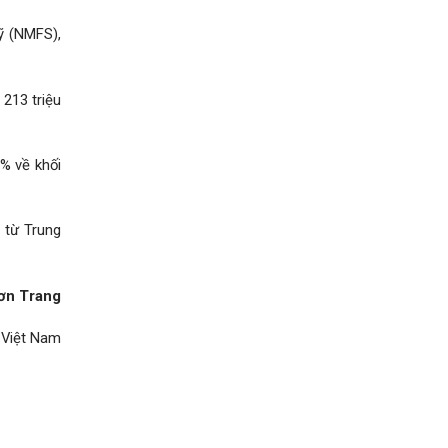
ỹ (NMFS),
 213 triệu
6% về khối
 từ Trung
ơn Trang
 Việt Nam