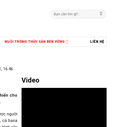
Tìm
kiếm:
NUÔI TRỒNG THỦY SẢN BỀN VỮNG
LIÊN HỆ
, 16:46
Video
khiến cho
.
được người
, cá basa
 trình xây