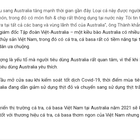
ẩu sang Australia tăng mạnh thời gian gần đây. Loại cá này được ngườ
n, trong đó có món fish & chip rất thông dụng tại nước này. Tôi tin t
a tại tất cả các bang và vùng lãnh thổ của Australia”, ông Thành khẳ
iám đốc Tập đoàn Việt-Australia – một kiều bào Australia có nhiề
thủy sản Việt Nam, trong đó có cá tra, cá basa rất có tiềm năng tại 
 dân ưa chuộng.
g là yếu tố mà người tiêu dùng Australia rất quan tâm, vì thế khi
êu dùng Australia yêu thích.
ầu mở cửa sau khi kiểm soát tốt dịch Covid-19, thời điểm mùa tiêu
lia đang dần giảm sử dụng thịt đỏ và chuyển sang sử dụng thịt trắ
riển thị trường cá tra, cá basa Việt Nam tại Australia năm 2021 sẽ
 tốt với thương hiệu cá tra, cá basa thơm ngon của Việt Nam nhưng 