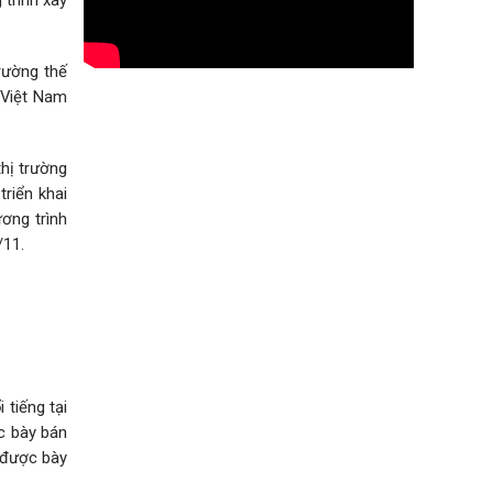
rường thế
 Việt Nam
hị trường
riển khai
ương trình
/11.
 tiếng tại
c bày bán
m được bày