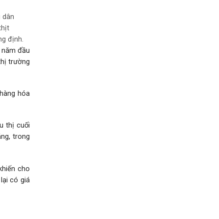
i dân
hịt
ng định.
u năm đầu
thị trường
 hàng hóa
 thị cuối
ng, trong
 khiến cho
lại có giá