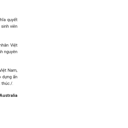
hĩa quyết
 sinh viên
nhân Việt
ạnh nguyên
Việt Nam,
o dựng ấn
 thúc./.
Australia