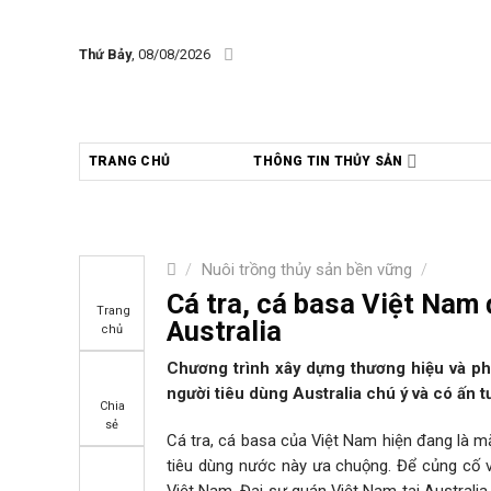
Skip
to
Thứ Bảy
, 08/08/2026
content
TRANG CHỦ
THÔNG TIN THỦY SẢN
/
Nuôi trồng thủy sản bền vững
/
Cá tra, cá basa Việt Nam 
Trang
Australia
chủ
Chương trình xây dựng thương hiệu và phát
người tiêu dùng Australia chú ý và có ấn t
Chia
sẻ
Cá tra, cá basa của Việt Nam hiện đang là mặ
tiêu dùng nước này ưa chuộng. Để củng cố vị
Việt Nam, Đại sự quán Việt Nam tại Australi