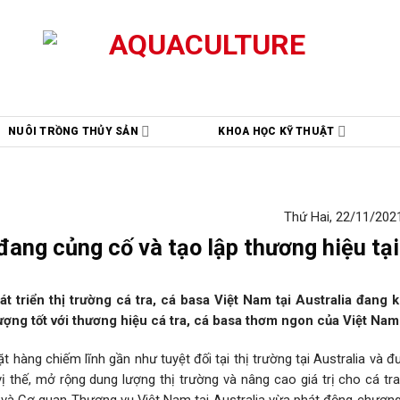
NUÔI TRỒNG THỦY SẢN
KHOA HỌC KỸ THUẬT
Thứ Hai, 22/11/2021
đang củng cố và tạo lập thương hiệu tại
 triển thị trường cá tra, cá basa Việt Nam tại Australia đang 
ượng tốt với thương hiệu cá tra, cá basa thơm ngon của Việt Nam
t hàng chiếm lĩnh gần như tuyệt đối tại thị trường tại Australia và 
 thế, mở rộng dung lượng thị trường và nâng cao giá trị cho cá tra
a và Cơ quan Thương vụ Việt Nam tại Australia vừa phát động chương