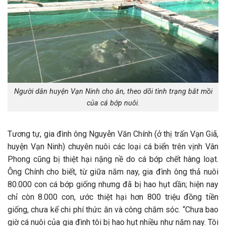
Người dân huyện Vạn Ninh cho ăn, theo dõi tình trạng bắt mồi
của cá bớp nuôi.
Tương tự, gia đình ông Nguyễn Văn Chính (ở thị trấn Vạn Giã,
huyện Vạn Ninh) chuyên nuôi các loại cá biển trên vịnh Vân
Phong cũng bị thiệt hại nặng nề do cá bớp chết hàng loạt.
Ông Chính cho biết, từ giữa năm nay, gia đình ông thả nuôi
80.000 con cá bớp giống nhưng đã bị hao hụt dần; hiện nay
chỉ còn 8.000 con, ước thiệt hại hơn 800 triệu đồng tiền
giống, chưa kể chi phí thức ăn và công chăm sóc. “Chưa bao
giờ cá nuôi của gia đình tôi bị hao hụt nhiều như năm nay. Tôi