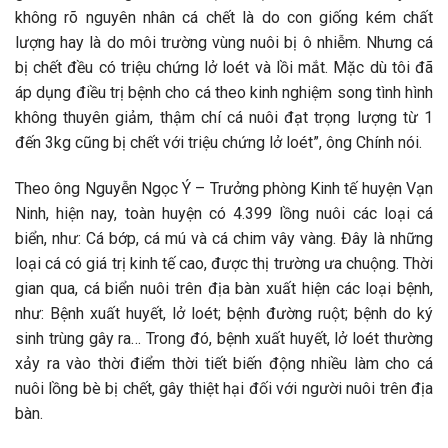
không rõ nguyên nhân cá chết là do con giống kém chất
lượng hay là do môi trường vùng nuôi bị ô nhiễm. Nhưng cá
bị chết đều có triệu chứng lở loét và lồi mắt. Mặc dù tôi đã
áp dụng điều trị bệnh cho cá theo kinh nghiệm song tình hình
không thuyên giảm, thậm chí cá nuôi đạt trọng lượng từ 1
đến 3kg cũng bị chết với triệu chứng lở loét”, ông Chính nói.
Theo ông Nguyễn Ngọc Ý – Trưởng phòng Kinh tế huyện Vạn
Ninh, hiện nay, toàn huyện có 4.399 lồng nuôi các loại cá
biển, như: Cá bớp, cá mú và cá chim vây vàng. Đây là những
loại cá có giá trị kinh tế cao, được thị trường ưa chuộng. Thời
gian qua, cá biển nuôi trên địa bàn xuất hiện các loại bệnh,
như: Bệnh xuất huyết, lở loét; bệnh đường ruột; bệnh do ký
sinh trùng gây ra… Trong đó, bệnh xuất huyết, lở loét thường
xảy ra vào thời điểm thời tiết biến động nhiều làm cho cá
nuôi lồng bè bị chết, gây thiệt hại đối với người nuôi trên địa
bàn.