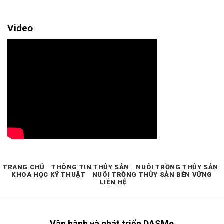
Video
TRANG CHỦ
THÔNG TIN THỦY SẢN
NUÔI TRỒNG THỦY SẢN
KHOA HỌC KỸ THUẬT
NUÔI TRỒNG THỦY SẢN BỀN VỮNG
LIÊN HỆ
Vận hành và phát triển DASMe