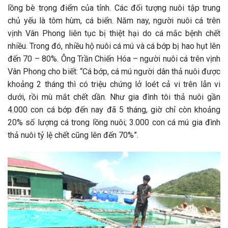
lồng bè trọng điểm của tỉnh. Các đối tượng nuôi tập trung
chủ yếu là tôm hùm, cá biển. Năm nay, người nuôi cá trên
vịnh Vân Phong liên tục bị thiệt hại do cá mắc bệnh chết
nhiều. Trong đó, nhiều hộ nuôi cá mú và cá bớp bị hao hụt lên
đến 70 – 80%. Ông Trần Chiến Hóa – người nuôi cá trên vịnh
Vân Phong cho biết: “Cá bớp, cá mú người dân thả nuôi được
khoảng 2 tháng thì có triệu chứng lở loét cả vi trên lẫn vi
dưới, rồi mù mắt chết dần. Như gia đình tôi thả nuôi gần
4.000 con cá bớp đến nay đã 5 tháng, giờ chỉ còn khoảng
20% số lượng cá trong lồng nuôi; 3.000 con cá mú gia đình
thả nuôi tỷ lệ chết cũng lên đến 70%”.