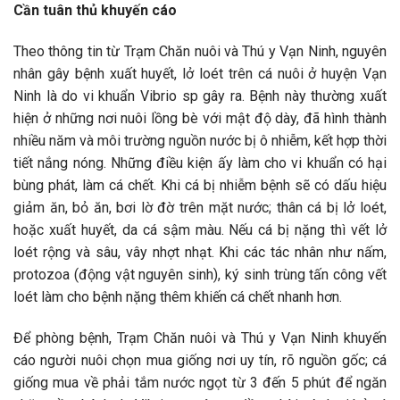
Cần tuân thủ khuyến cáo
Theo thông tin từ Trạm Chăn nuôi và Thú y Vạn Ninh, nguyên
nhân gây bệnh xuất huyết, lở loét trên cá nuôi ở huyện Vạn
Ninh là do vi khuẩn Vibrio sp gây ra. Bệnh này thường xuất
hiện ở những nơi nuôi lồng bè với mật độ dày, đã hình thành
nhiều năm và môi trường nguồn nước bị ô nhiễm, kết hợp thời
tiết nắng nóng. Những điều kiện ấy làm cho vi khuẩn có hại
bùng phát, làm cá chết. Khi cá bị nhiễm bệnh sẽ có dấu hiệu
giảm ăn, bỏ ăn, bơi lờ đờ trên mặt nước; thân cá bị lở loét,
hoặc xuất huyết, da cá sậm màu. Nếu cá bị nặng thì vết lở
loét rộng và sâu, vây nhợt nhạt. Khi các tác nhân như nấm,
protozoa (động vật nguyên sinh), ký sinh trùng tấn công vết
loét làm cho bệnh nặng thêm khiến cá chết nhanh hơn.
Để phòng bệnh, Trạm Chăn nuôi và Thú y Vạn Ninh khuyến
cáo người nuôi chọn mua giống nơi uy tín, rõ nguồn gốc; cá
giống mua về phải tắm nước ngọt từ 3 đến 5 phút để ngăn