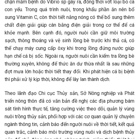
chặn mầm bệnh do Vibrio sp gây ra, đồng thời vớt loại bỏ cá
con yếu. Trong quá trình nuôi, trong khẩu phần ăn nên bổ
sung Vitamin C, còn thời tiết nắng nóng có thể bổ sung thêm
chất điện giải giúp cân bằng điện giải trong cơ thể để cá
khỏe mạnh. Bên cạnh đó, người nuôi cần giữ môi trường
sạch, thông thoáng và vệ sinh lồng bè trước khi thả cá, có
thể chạy máy cung cấp ôxy khi trong lồng đứng nước giúp
hạn chế cá bị sốc. Ngoài ra, người nuôi cần kiểm tra lồng bè
thường xuyên, không để thức ăn dư thừa nhất là sau những
đợt mưa lớn hoặc thời tiết thay đổi. Khi phát hiện cá bị bệnh
thì phải xử lý kịp thời, không để lây lan thành dịch.
Theo lãnh đạo Chi cục Thủy sản, Sở Nông nghiệp và Phát
triển nông thôn đã có văn bản đề nghị các địa phương bám
sát tình hình thực tế, tăng cường việc theo dõi, quản lý vùng
nuôi trồng thủy sản; phối hợp với các cơ quan quản lý chuyên
ngành thông tin, cảnh báo đến người nuôi về thời tiết, kết quả
quan trắc, cảnh báo môi trường vùng nuôi và dịch bệnh thủy