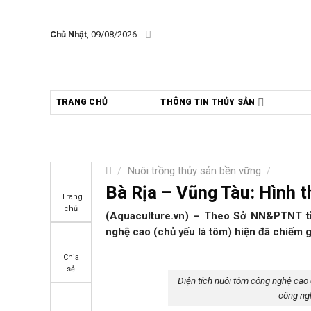
Skip
to
Chủ Nhật
, 09/08/2026
content
TRANG CHỦ
THÔNG TIN THỦY SẢN
/
Nuôi trồng thủy sản bền vững
/
Bà Rịa – Vũng Tàu: Hình 
Trang
chủ
(Aquaculture.vn) – Theo Sở NN&PTNT tỉn
nghệ cao (chủ yếu là tôm) hiện đã chiếm g
Chia
sẻ
Diện tích nuôi tôm công nghệ cao 
công ngh