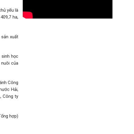
hủ yếu là
409,7 ha,
 sản xuất
 sinh học
 nuôi của
hánh Công
hước Hải,
, Công ty
Tổng hợp)