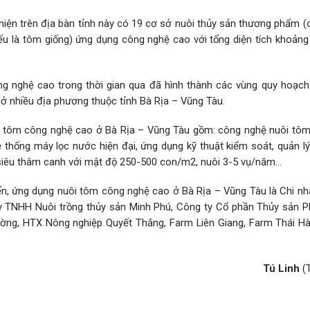
ện trên địa bàn tỉnh này có 19 cơ sở nuôi thủy sản thương phẩm (c
ếu là tôm giống) ứng dụng công nghệ cao với tổng diện tích khoảng 
ng nghệ cao trong thời gian qua đã hình thành các vùng quy hoạch
ở nhiều địa phương thuộc tỉnh Bà Rịa – Vũng Tàu.
 tôm công nghệ cao ở Bà Rịa – Vũng Tàu gồm: công nghệ nuôi tôm
thống máy lọc nước hiện đại, ứng dụng kỹ thuật kiểm soát, quản lý
m siêu thâm canh với mật độ 250-500 con/m2, nuôi 3-5 vụ/năm…
iển, ứng dụng nuôi tôm công nghệ cao ở Bà Rịa – Vũng Tàu là Chi n
ty TNHH Nuôi trồng thủy sản Minh Phú, Công ty Cổ phần Thủy sản P
ng, HTX Nông nghiệp Quyết Thắng, Farm Liên Giang, Farm Thái Hà
Tú Linh
(