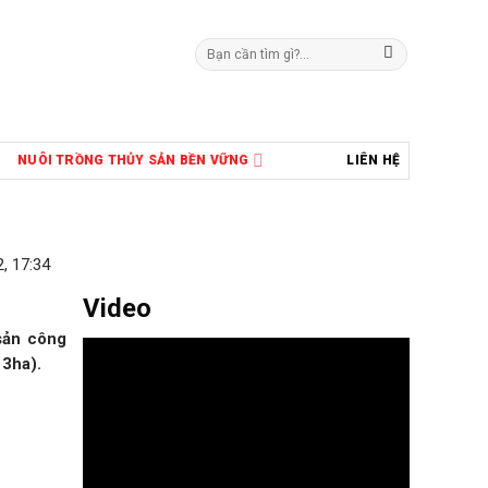
Tìm
kiếm:
NUÔI TRỒNG THỦY SẢN BỀN VỮNG
LIÊN HỆ
, 17:34
Video
sản công
13ha).