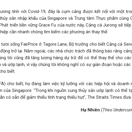
ơng tính với Covid-19, đây là cụm cảng được kết nối với một tr
g thủy sản nhập khẩu của Singapore và Trung tâm Thực phẩm cùng
 Phát triển bền vững Grace Fu của nước này, Cảng cá Jurong sẽ tiếp
ghiệp cần nhanh chóng tìm kiếm các phương án thay thế.
 tươi sống FairPrice ở Tagore Lane, Bộ trưởng cho biết Cảng cá Sen
 động trở lại. Năm ngoái, các nhà chức trách đã thông báo rằng cản
úng tôi cũng đã tăng lượng hàng dự trữ để có thể thay thế cho các
h và ướp lạnh, vì vậy chúng tôi không nghĩ có sự gián đoạn hoặc cá
cho biết.
A) cho biết, họ đang làm việc kỹ lưỡng với các hiệp hội và doanh 
 của Singapore. “Trong khi nguồn cung thủy sản ướp lạnh có thể tạ
n có sẵn để giảm thiểu tình trạng thiếu hụt”, The Straits Times đưa t
Hạ Nhiên
(
Theo Undercur