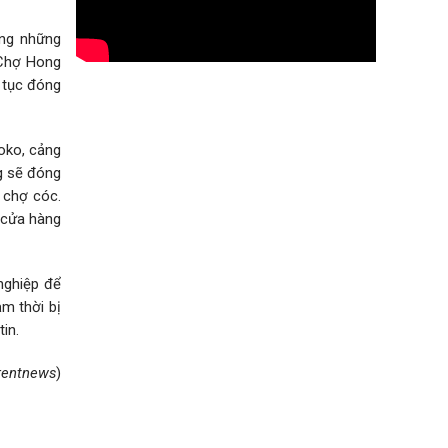
ong những
 Chợ Hong
 tục đóng
oko, cảng
g sẽ đóng
 chợ cóc.
c cửa hàng
nghiệp để
m thời bị
in.
rentnews
)