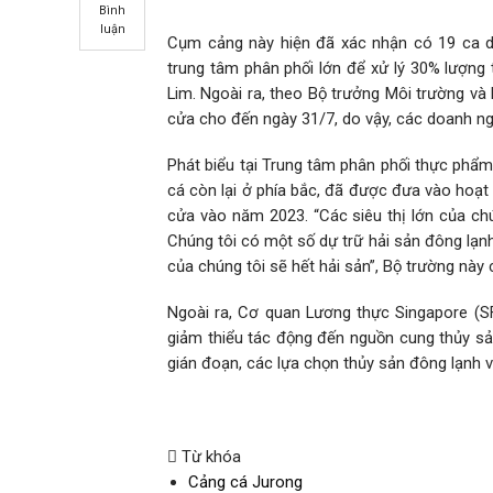
Bình
luận
Cụm cảng này hiện đã xác nhận có 19 ca dư
trung tâm phân phối lớn để xử lý 30% lượn
Lim. Ngoài ra, theo Bộ trưởng Môi trường và
cửa cho đến ngày 31/7, do vậy, các doanh n
Phát biểu tại Trung tâm phân phối thực phẩm
cá còn lại ở phía bắc, đã được đưa vào hoạt
cửa vào năm 2023. “Các siêu thị lớn của ch
Chúng tôi có một số dự trữ hải sản đông lạn
của chúng tôi sẽ hết hải sản”, Bộ trường này 
Ngoài ra, Cơ quan Lương thực Singapore (SF
giảm thiểu tác động đến nguồn cung thủy sản
gián đoạn, các lựa chọn thủy sản đông lạnh vẫ
Từ khóa
Cảng cá Jurong