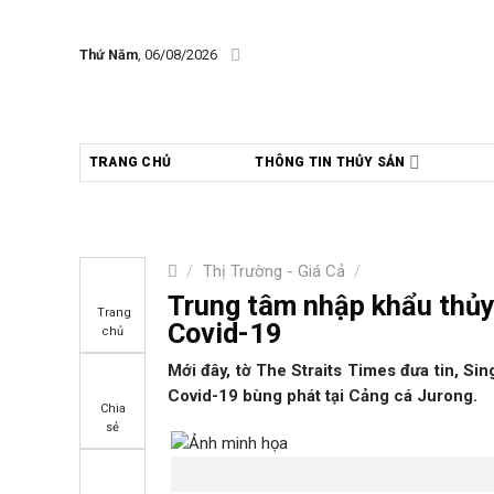
Skip
to
Thứ Năm
, 06/08/2026
content
TRANG CHỦ
THÔNG TIN THỦY SẢN
/
Thị Trường - Giá Cả
/
Trung tâm nhập khẩu thủy
Trang
Covid-19
chủ
Mới đây, tờ The Straits Times đưa tin, Si
Covid-19 bùng phát tại Cảng cá Jurong.
Chia
sẻ