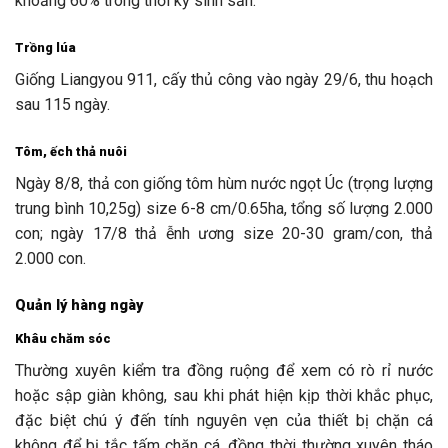
khoảng 60% trong thời kỳ sinh sản.
Trồng lúa
Giống Liangyou 911, cấy thủ công vào ngày 29/6, thu hoạch
sau 115 ngày.
Tôm, ếch thả nuôi
Ngày 8/8, thả con giống tôm hùm nước ngọt Úc (trọng lượng
trung bình 10,25g) size 6-8 cm/0.65ha, tổng số lượng 2.000
con; ngày 17/8 thả ễnh ương size 20-30 gram/con, thả
2.000 con.
Quản lý hàng ngày
Khâu chăm sóc
Thường xuyên kiểm tra đồng ruộng để xem có rò rỉ nước
hoặc sập giàn không, sau khi phát hiện kịp thời khắc phục,
đặc biệt chú ý đến tính nguyên vẹn của thiết bị chặn cá
không để bị tắc tấm chặn cá, đồng thời thường xuyên tháo