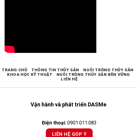
TRANG CHỦ
THÔNG TIN THỦY SẢN
NUÔI TRỒNG THỦY SẢN
KHOA HỌC KỸ THUẬT
NUÔI TRỒNG THỦY SẢN BỀN VỮNG
LIÊN HỆ
Vận hành và phát triển DASMe
Điện thoại:
0901.011.083
LIÊN HỆ GÓP Ý