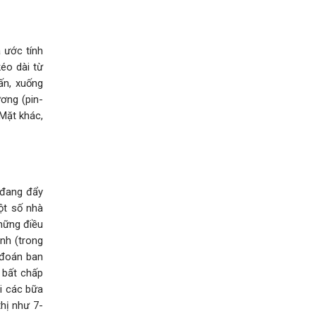
 ước tính
éo dài từ
ấn, xuống
ương (pin-
 Mặt khác,
 đang đẩy
ột số nhà
những điều
nh (trong
ự đoán ban
 bất chấp
ới các bữa
hị như 7-