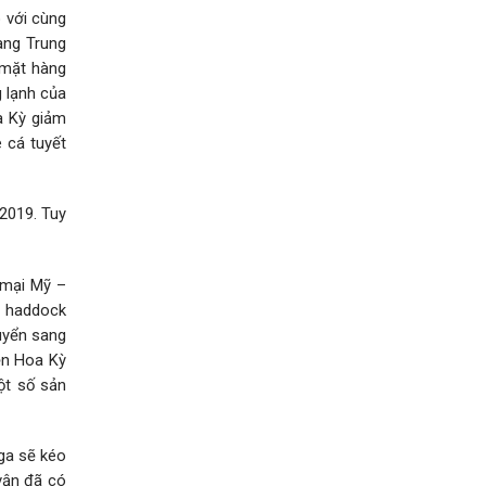
 với cùng
ang Trung
 mặt hàng
g lạnh của
a Kỳ giảm
 cá tuyết
2019. Tuy
 mại Mỹ –
t haddock
uyển sang
ền Hoa Kỳ
ột số sản
Nga sẽ kéo
vận đã có