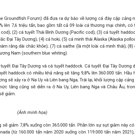
he Groundfish Forum) đã đưa ra dự báo về lượng cá đáy cập cảng 
 lên 7,6 triệu tấn, bao gồm tất cả 09 loài cá thương mại chính, có t
 cod); (2) cá tuyết Thái Bình Dương (Pacific cod); (3) cá tuyết haddoc
 Đại Tây Dương); (4) cá hoki; (5) cá minh thái Alaska (Alaska polloc
hàm răng dài chắc khỏe); (7) cá saithe (là một loài cá minh thái); (8)
phương Nam (southern blue whiting).
cá tuyết Đại Tây Dương và cá tuyết haddock. Cá tuyết Đại Tây Dương dự
 tuyết haddock có nhiều khả năng sẽ tăng 9,8% lên 360.000 tấn. Hầu 
ng sẽ xảy ra ở Na Uy và Liên bang Nga; Trái lại, khối lượng cập cảng
, mức tăng cũng sẽ diễn ra ở Na Uy, Liên bang Nga và Châu Âu; tron
sẽ giảm.
(Ảnh minh họa)
g sẽ giảm 7,8% xuống còn 365.000 tấn. Phần lớn sự sụt giảm này có 
nada (từ 160.000 tấn năm 2020 xuống còn 119.000 tấn năm 2021), 