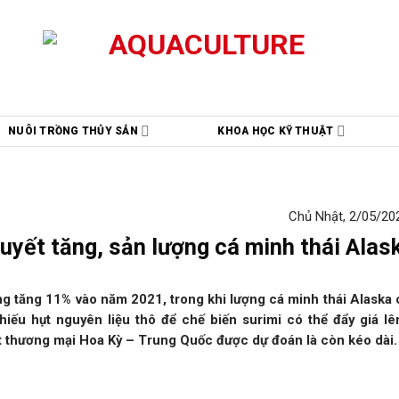
NUÔI TRỒNG THỦY SẢN
KHOA HỌC KỸ THUẬT
Chủ Nhật, 2/05/202
yết tăng, sản lượng cá minh thái Alask
ng tăng 11% vào năm 2021, trong khi lượng cá minh thái Alaska
iếu hụt nguyên liệu thô để chế biến surimi có thể đẩy giá lên
t thương mại Hoa Kỳ – Trung Quốc được dự đoán là ​​còn kéo dài.