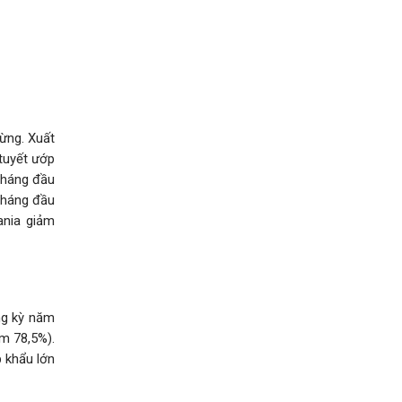
dừng. Xuất
 tuyết ướp
tháng đầu
tháng đầu
ania giảm
ng kỳ năm
m 78,5%).
 khẩu lớn