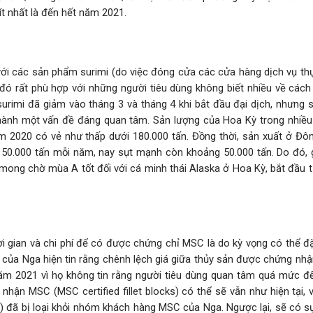
ít nhất là đến hết năm 2021.
với các sản phẩm surimi (do việc đóng cửa các cửa hàng dịch vụ th
đó rất phù hợp với những người tiêu dùng không biết nhiều về cách
 surimi đã giảm vào tháng 3 và tháng 4 khi bắt đầu đại dịch, nhưng
 thành một vấn đề đáng quan tâm. Sản lượng của Hoa Kỳ trong nhiề
 2020 có vẻ như thấp dưới 180.000 tấn. Đồng thời, sản xuất ở Đ
150.000 tấn mỗi năm, nay sụt mạnh còn khoảng 50.000 tấn. Do đó, g
 mong chờ mùa A tốt đối với cá minh thái Alaska ở Hoa Kỳ, bắt đầu 
ời gian và chi phí để có được chứng chỉ MSC là do kỳ vọng có thể đ
c của Nga hiện tin rằng chênh lệch giá giữa thủy sản được chứng nh
m 2021 vì họ không tin rằng người tiêu dùng quan tâm quá mức đ
 nhận MSC (MSC certified fillet blocks) có thể sẽ vẫn như hiện tại, 
 đã bị loại khỏi nhóm khách hàng MSC của Nga. Ngược lại, sẽ có sự