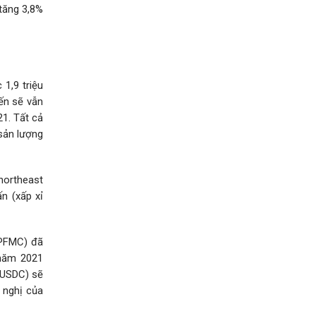
 tăng 3,8%
 1,9 triệu
 ​​sẽ vẫn
21. Tất cả
 sản lượng
northeast
n (xấp xỉ
NPFMC) đã
 năm 2021
 USDC) sẽ
 nghị của