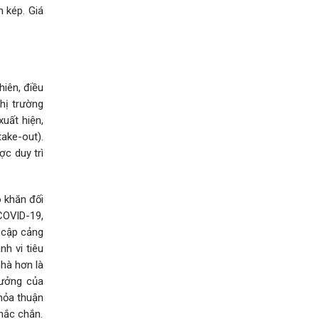
 kép. Giá
iên, điều
hị trường
xuất hiện,
ake-out).
c duy trì
 khăn đối
COVID-19,
 cập cảng
nh vi tiêu
nhà hơn là
hưởng của
hỏa thuận
hắc chắn.