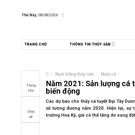
Skip
to
Thứ Bảy
, 08/08/2026
content
TRANG CHỦ
THÔNG TIN THỦY SẢN
/
Nuôi trồng thủy sản
/
Nuôi cá
/
Năm 2021: Sản lượng cá tu
Trang
biến động
chủ
Các dự báo cho thấy cá tuyết Đại Tây Dươ
sẽ tương đương năm 2020. Hiện tại, sự th
Chia
trường Hoa Kỳ, giá có thể tăng do xung độ
sẻ