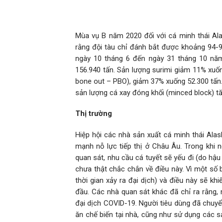
Mùa vụ B năm 2020 đối với cá minh thái Ala
rằng đội tàu chỉ đánh bắt được khoảng 94-
ngày 10 tháng 6 đến ngày 31 tháng 10 năm
156.940 tấn. Sản lượng surimi giảm 11% xuốn
bone out – PBO), giảm 37% xuống 52.300 tấn. 
sản lượng cá xay đóng khối (minced block) tă
Thị trường
Hiệp hội các nhà sản xuất cá minh thái Ala
mạnh nỗ lực tiếp thị ở Châu Âu. Trong khi 
quan sát, nhu cầu cá tuyết sẽ yếu đi (do hậu
chưa thật chắc chắn về điều này. Vì một số 
thời gian xảy ra đại dịch) và điều này sẽ kh
đầu. Các nhà quan sát khác đã chỉ ra rằng, 
đại dịch COVID-19. Người tiêu dùng đã chuyể
ăn chế biến tại nhà, cũng như sử dụng các s