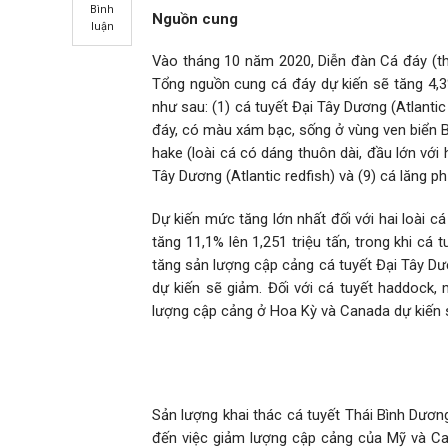
Bình
Nguồn cung
luận
Vào tháng 10 năm 2020, Diễn đàn Cá đáy (t
Tổng nguồn cung cá đáy dự kiến ​​sẽ tăng 4,3%
như sau: (1) cá tuyết Đại Tây Dương (Atlantic
đáy, có màu xám bạc, sống ở vùng ven biển Bắc
hake (loài cá có dáng thuôn dài, đầu lớn với 
Tây Dương (Atlantic redfish) và (9) cá lăng 
Dự kiến ​​mức tăng lớn nhất đối với hai loài 
tăng 11,1% lên 1,251 triệu tấn, trong khi cá
tăng sản lượng cập cảng cá tuyết Đại Tây Dươ
dự kiến ​​sẽ giảm. Đối với cá tuyết haddock
lượng cập cảng ở Hoa Kỳ và Canada dự kiến ​​
Sản lượng khai thác cá tuyết Thái Bình Dươn
đến việc giảm lượng cập cảng của Mỹ và Ca