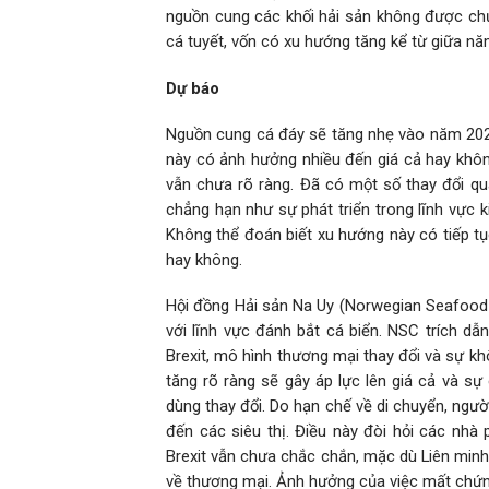
nguồn cung các khối hải sản không được chứ
cá tuyết, vốn có xu hướng tăng kể từ giữa n
Dự báo
Nguồn cung cá đáy sẽ tăng nhẹ vào năm 2021
này có ảnh hưởng nhiều đến giá cả hay khôn
vẫn chưa rõ ràng. Đã có một số thay đổi qua
chẳng hạn như sự phát triển trong lĩnh vực 
Không thể đoán biết xu hướng này có tiếp tụ
hay không.
Hội đồng Hải sản Na Uy (Norwegian Seafood
với lĩnh vực đánh bắt cá biển. NSC trích d
Brexit, mô hình thương mại thay đổi và sự 
tăng rõ ràng sẽ gây áp lực lên giá cả và sự 
dùng thay đổi. Do hạn chế về di chuyển, ngư
đến các siêu thị. Điều này đòi hỏi các nhà
Brexit vẫn chưa chắc chắn, mặc dù Liên minh
về thương mại. Ảnh hưởng của việc mất chứn