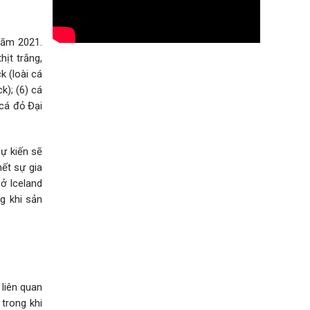
năm 2021.
hịt trắng,
k (loài cá
k); (6) cá
 cá đỏ Đại
 kiến ​​sẽ
hết sự gia
 ở Iceland
g khi sản
liên quan
trong khi