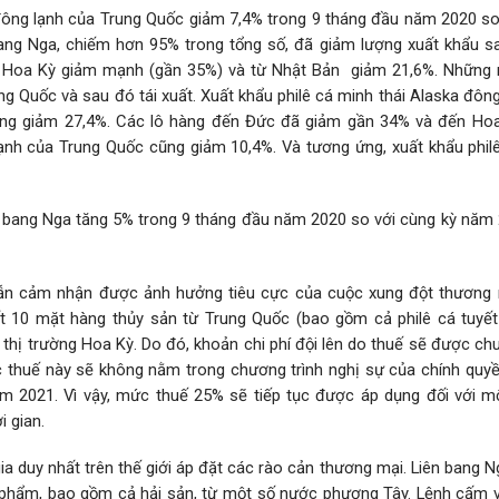
đông lạnh của Trung Quốc giảm 7,4% trong 9 tháng đầu năm 2020 so
bang Nga, chiếm hơn 95% trong tổng số, đã giảm lượng xuất khẩu s
ừ Hoa Kỳ giảm mạnh (gần 35%) và từ Nhật Bản giảm 21,6%. Những
g Quốc và sau đó tái xuất. Xuất khẩu philê cá minh thái Alaska đôn
ng giảm 27,4%. Các lô hàng đến Đức đã giảm gần 34% và đến Ho
nh của Trung Quốc cũng giảm 10,4%. Và tương ứng, xuất khẩu philê
n bang Nga tăng 5% trong 9 tháng đầu năm 2020 so với cùng kỳ năm 
ẽ vẫn cảm nhận được ảnh hưởng tiêu cực của cuộc xung đột thương
ất 10 mặt hàng thủy sản từ Trung Quốc (bao gồm cả philê cá tuyế
thị trường Hoa Kỳ. Do đó, khoản chi phí đội lên do thuế sẽ được ch
 thuế này sẽ không nằm trong chương trình nghị sự của chính quy
 2021. Vì vậy, mức thuế 25% sẽ tiếp tục được áp dụng đối với m
 gian.
a duy nhất trên thế giới áp đặt các rào cản thương mại. Liên bang 
phẩm, bao gồm cả hải sản, từ một số nước phương Tây. Lệnh cấm 