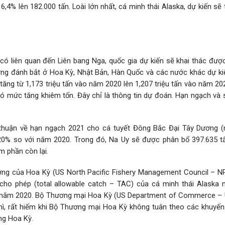
6,4% lên 182.000 tấn. Loài lớn nhất, cá minh thái Alaska, dự kiến ​​sẽ
có liên quan đến Liên bang Nga, quốc gia dự kiến ​​sẽ khai thác được
ợng đánh bắt ở Hoa Kỳ, Nhật Bản, Hàn Quốc và các nước khác dự kiến
​​tăng từ 1,173 triệu tấn vào năm 2020 lên 1,207 triệu tấn vào năm 20
 có mức tăng khiêm tốn. Đây chỉ là thông tin dự đoán. Hạn ngạch và
thuận về hạn ngạch 2021 cho cá tuyết Đông Bắc Đại Tây Dương (
 20% ​​so với năm 2020. Trong đó, Na Uy sẽ được phân bổ 397.635 tấ
m phần còn lại.
ơng của Hoa Kỳ (US North Pacific Fishery Management Council – 
cho phép (total allowable catch – TAC) của cá minh thái Alaska
ới năm 2020. Bộ Thương mại Hoa Kỳ (US Department of Commerce –
thì, rất hiếm khi Bộ Thương mại Hoa Kỳ không tuân theo các khuyến
ng Hoa Kỳ.