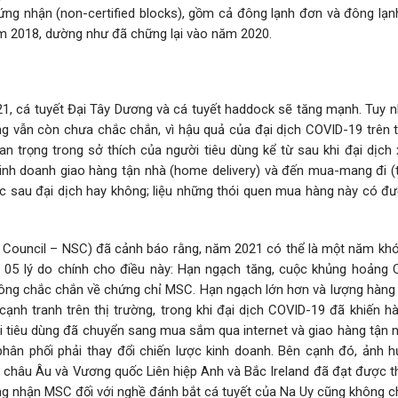
ng nhận (non-certified blocks), gồm cả đông lạnh đơn và đông lạnh
ăm 2018, dường như đã chững lại vào năm 2020.
, cá tuyết Đại Tây Dương và cá tuyết haddock sẽ tăng mạnh. Tuy nh
g vẫn còn chưa chắc chắn, vì hậu quả của đại dịch COVID-19 trên t
n trọng trong sở thích của người tiêu dùng kể từ sau khi đại dịch 
kinh doanh giao hàng tận nhà (home delivery) và đến mua-mang đi (t
c sau đại dịch hay không; liệu những thói quen mua hàng này có đượ
 Council – NSC) đã cảnh báo rằng, năm 2021 có thể là một năm khó
ẫn 05 lý do chính cho điều này: Hạn ngạch tăng, cuộc khủng hoảng 
không chắc chắn về chứng chỉ MSC. Hạn ngạch lớn hơn và lượng hàng
cạnh tranh trên thị trường, trong khi đại dịch COVID-19 đã khiến hà
ời tiêu dùng đã chuyển sang mua sắm qua internet và giao hàng tận 
 phân phối phải thay đổi chiến lược kinh doanh. Bên cạnh đó, ảnh 
 châu Âu và Vương quốc Liên hiệp Anh và Bắc Ireland đã đạt được t
g nhận MSC đối với nghề đánh bắt cá tuyết của Na Uy cũng không c