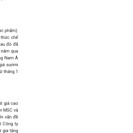
ực phẩm).
 thức chế
 sau đó đã
u năm qua
ông Nam Á
iá surimi
từ tháng 1
ặt giá cao
ận MSC và
ến vấn đề
vì Công ty
 gia tăng