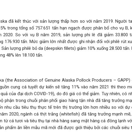
ska đã kết thúc với sản lượng thấp hơn so với năm 2019. Người ta
95% trong tổng số 757.651 tấn hạn ngạch được phân bổ cho vụ B, k
 2020. So với vụ B năm 2019, sản lượng phi lê đã giảm 33.800 t
g 176.930 tấn. Mức giảm lớn nhất được ghi nhận đối với philê rút x
Sản lượng philê bỏ da (deepskin fillets) giảm 10% xuống 28.500 tấn.
ng 48% lên 18.100 tấn.
ska (the Association of Genuine Alaska Pollock Producers – GAPP)
nguồn cung cá tuyết dự kiến ​​sẽ tăng 11% vào năm 2021 thì theo m
 quả của đại dịch COVID-19), do đó giá có thể giảm. Tuy nhiên, có 
bộ phận trong chuỗi phân phối giao hàng tận nhà đã tăng trưởng mạ
iến nhu cầu tiêu thụ thực tế trên thị trường lớn hơn nhiều so với d
năm 2020, ngành cá thịt trắng (whitefish) đã tăng trưởng mạnh mẽ,
n từ cá tươi và tiêu thụ tại nhà hàng sang mặt hàng cá đông lạnh v
ản phẩm ăn liền mẫu mã mới đã được giới thiệu bởi các chuỗi siêu t