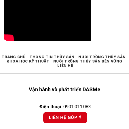
TRANG CHỦ
THÔNG TIN THỦY SẢN
NUÔI TRỒNG THỦY SẢN
KHOA HỌC KỸ THUẬT
NUÔI TRỒNG THỦY SẢN BỀN VỮNG
LIÊN HỆ
Vận hành và phát triển DASMe
Điện thoại:
0901.011.083
LIÊN HỆ GÓP Ý