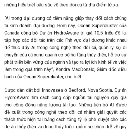
những hiểu biết sâu sắc về theo dõi cá từ địa điểm từ xa.
“AI trong đại dương có tiềm năng giúp thay đổi cách chúng
ta kinh doanh đại dương. Hôm nay,
Ocean Supercluster
của
Canada công bố Dự án HydroAware trị giá 10,5 triệu đô la,
tập hợp các đối tác trên các lĩnh vực đại dương khác nhau
để thúc đẩy AI trong công nghệ theo dõi cá, quản lý sự di
chuyển của cá xung quanh cơ sở hạ tầng thủy điện, hỗ trợ sự
phát triển bền vững của ngành và tạo ra lợi ích kinh tế và việc
làm trong quá trình này”, Kendra MacDonald, Giám đốc điều
hành của
Ocean Supercluster
, cho biết.
Được dẫn dắt bởi Innovasea ở Bedford, Nova Scotia, Dự án
HydroAware tìm cách cung cấp nguồn tài nguyên quý giá
cho cộng đồng năng lượng tái tạo. Những tiến bộ AI được
đề xuất trong công nghệ theo dõi cá nhằm giải quyết các
thách thức hiện tại bằng cách tăng tỷ lệ phê duyệt cho các
dự án thủy điện và dòng thủy triều, giảm sự chậm trễ về quy