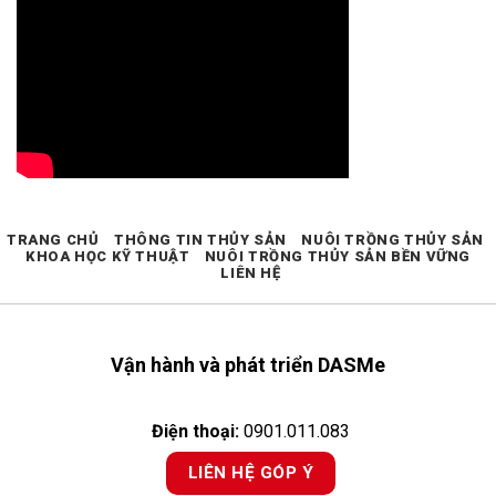
TRANG CHỦ
THÔNG TIN THỦY SẢN
NUÔI TRỒNG THỦY SẢN
KHOA HỌC KỸ THUẬT
NUÔI TRỒNG THỦY SẢN BỀN VỮNG
LIÊN HỆ
Vận hành và phát triển DASMe
Điện thoại:
0901.011.083
LIÊN HỆ GÓP Ý