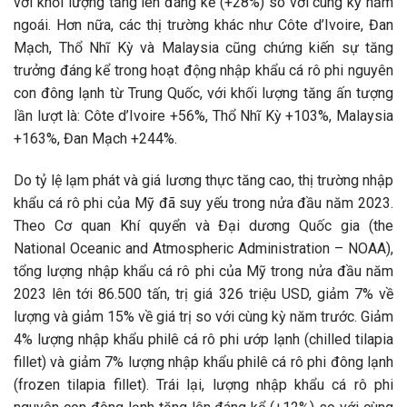
với khối lượng tăng lên đáng kể (+28%) so với cùng kỳ năm
ngoái. Hơn nữa, các thị trường khác như Côte d’Ivoire, Đan
Mạch, Thổ Nhĩ Kỳ và Malaysia cũng chứng kiến sự tăng
trưởng đáng kể trong hoạt động nhập khẩu cá rô phi nguyên
con đông lạnh từ Trung Quốc, với khối lượng tăng ấn tượng
lần lượt là: Côte d’Ivoire +56%, Thổ Nhĩ Kỳ +103%, Malaysia
+163%, Đan Mạch +244%.
Do tỷ lệ lạm phát và giá lương thực tăng cao, thị trường nhập
khẩu cá rô phi của Mỹ đã suy yếu trong nửa đầu năm 2023.
Theo Cơ quan Khí quyển và Đại dương Quốc gia (the
National Oceanic and Atmospheric Administration – NOAA),
tổng lượng nhập khẩu cá rô phi của Mỹ trong nửa đầu năm
2023 lên tới 86.500 tấn, trị giá 326 triệu USD, giảm 7% về
lượng và giảm 15% về giá trị so với cùng kỳ năm trước. Giảm
4% lượng nhập khẩu philê cá rô phi ướp lạnh (chilled tilapia
fillet) và giảm 7% lượng nhập khẩu philê cá rô phi đông lạnh
(frozen tilapia fillet). Trái lại, lượng nhập khẩu cá rô phi