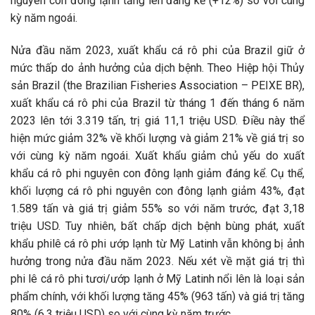
nguyên con đông lạnh tăng lên đáng kể (+12%) so với cùng
kỳ năm ngoái.
Nửa đầu năm 2023, xuất khẩu cá rô phi của Brazil giữ ở
mức thấp do ảnh hưởng của dịch bệnh. Theo Hiệp hội Thủy
sản Brazil (the Brazilian Fisheries Association – PEIXE BR),
xuất khẩu cá rô phi của Brazil từ tháng 1 đến tháng 6 năm
2023 lên tới 3.319 tấn, trị giá 11,1 triệu USD. Điều này thể
hiện mức giảm 32% về khối lượng và giảm 21% về giá trị so
với cùng kỳ năm ngoái. Xuất khẩu giảm chủ yếu do xuất
khẩu cá rô phi nguyên con đông lạnh giảm đáng kể. Cụ thể,
khối lượng cá rô phi nguyên con đông lạnh giảm 43%, đạt
1.589 tấn và giá trị giảm 55% so với năm trước, đạt 3,18
triệu USD. Tuy nhiên, bất chấp dịch bệnh bùng phát, xuất
khẩu philê cá rô phi ướp lạnh từ Mỹ Latinh vẫn không bị ảnh
hưởng trong nửa đầu năm 2023. Nếu xét về mặt giá trị thì
phi lê cá rô phi tươi/ướp lạnh ở Mỹ Latinh nổi lên là loại sản
phẩm chính, với khối lượng tăng 45% (963 tấn) và giá trị tăng
80% (6,3 triệu USD) so với cùng kỳ năm trước.