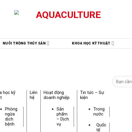
NUÔI TRỒNG THỦY SẢN
KHOA HỌC KỸ THUẬT
a học kỹ
Liên
Hoạt động
Tin tức – Sự
t
hệ
doanh nghiệp
kiện
Phòng
Sản
Trong
ngừa
phẩm
nước
dịch
– Dịch
bệnh
vụ
Quốc
tế