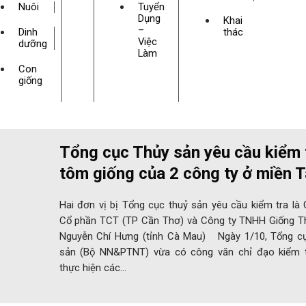
Nuôi
Tuyển
Dụng
Khai
–
Dinh
thác
Việc
dưỡng
Làm
Con
giống
Tổng cục Thủy sản yêu cầu kiểm 
tôm giống của 2 công ty ở miền T
Hai đơn vị bị Tổng cục thuỷ sản yêu cầu kiểm tra là
Cổ phần TCT (TP Cần Thơ) và Công ty TNHH Giống T
Nguyễn Chí Hưng (tỉnh Cà Mau) Ngày 1/10, Tổng c
sản (Bộ NN&PTNT) vừa có công văn chỉ đạo kiểm t
thực hiện các…