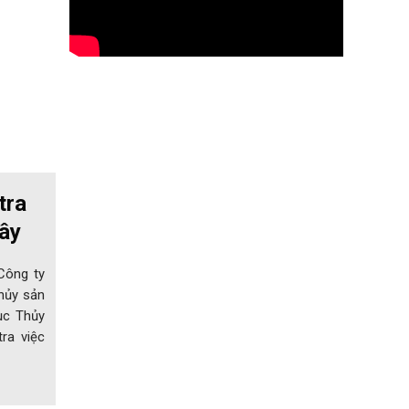
tra
ây
 Công ty
hủy sản
ục Thủy
ra việc