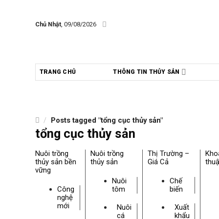
Skip
to
Chủ Nhật
, 09/08/2026
content
TRANG CHỦ
THÔNG TIN THỦY SẢN
/
Posts tagged "tổng cục thủy sản"
tổng cục thủy sản
Nuôi trồng
Nuôi trồng
Thị Trường –
Kho
thủy sản bền
thủy sản
Giá Cả
thuậ
vững
Nuôi
Chế
Công
tôm
biến
nghệ
mới
Nuôi
Xuất
cá
khẩu