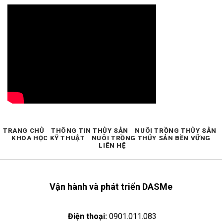
TRANG CHỦ
THÔNG TIN THỦY SẢN
NUÔI TRỒNG THỦY SẢN
KHOA HỌC KỸ THUẬT
NUÔI TRỒNG THỦY SẢN BỀN VỮNG
LIÊN HỆ
Vận hành và phát triển DASMe
Điện thoại:
0901.011.083