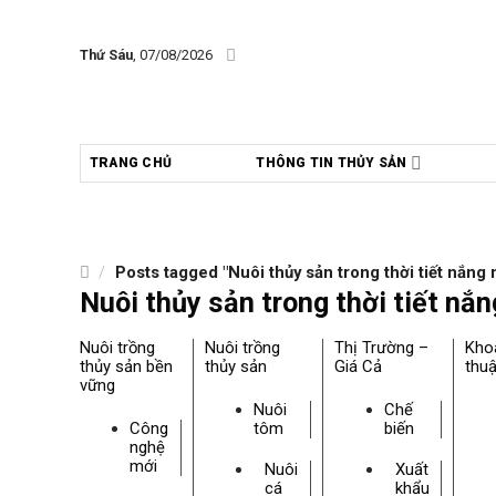
Skip
to
Thứ Sáu
, 07/08/2026
content
TRANG CHỦ
THÔNG TIN THỦY SẢN
/
Posts tagged "Nuôi thủy sản trong thời tiết nắng
Nuôi thủy sản trong thời tiết nắ
Nuôi trồng
Nuôi trồng
Thị Trường –
Kho
thủy sản bền
thủy sản
Giá Cả
thuậ
vững
Nuôi
Chế
Công
tôm
biến
nghệ
mới
Nuôi
Xuất
cá
khẩu