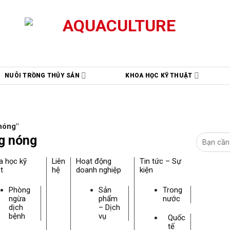
NUÔI TRỒNG THỦY SẢN
KHOA HỌC KỸ THUẬT
 nóng"
ng nóng
a học kỹ
Liên
Hoạt động
Tin tức – Sự
t
hệ
doanh nghiệp
kiện
Phòng
Sản
Trong
ngừa
phẩm
nước
dịch
– Dịch
bệnh
vụ
Quốc
tế