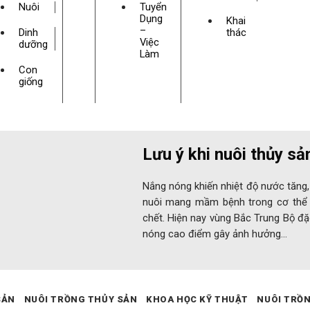
Nuôi
Tuyển
Dụng
Khai
–
Dinh
thác
Việc
dưỡng
Làm
Con
giống
Lưu ý khi nuôi thủy sả
Nắng nóng khiến nhiệt độ nước tăng,
nuôi mang mầm bệnh trong cơ thể 
chết. Hiện nay vùng Bắc Trung Bộ đặ
nóng cao điểm gây ảnh hưởng…
SẢN
NUÔI TRỒNG THỦY SẢN
KHOA HỌC KỸ THUẬT
NUÔI TRỒ