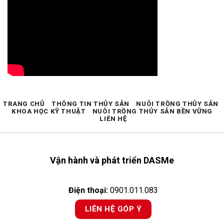
TRANG CHỦ
THÔNG TIN THỦY SẢN
NUÔI TRỒNG THỦY SẢN
KHOA HỌC KỸ THUẬT
NUÔI TRỒNG THỦY SẢN BỀN VỮNG
LIÊN HỆ
Vận hành và phát triển DASMe
Điện thoại:
0901.011.083
LIÊN HỆ GÓP Ý