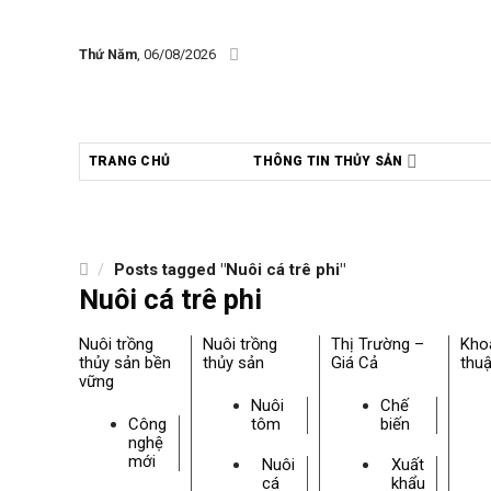
Skip
to
Thứ Năm
, 06/08/2026
content
TRANG CHỦ
THÔNG TIN THỦY SẢN
/
Posts tagged "Nuôi cá trê phi"
Nuôi cá trê phi
Nuôi trồng
Nuôi trồng
Thị Trường –
Kho
thủy sản bền
thủy sản
Giá Cả
thuậ
vững
Nuôi
Chế
Công
tôm
biến
nghệ
mới
Nuôi
Xuất
cá
khẩu