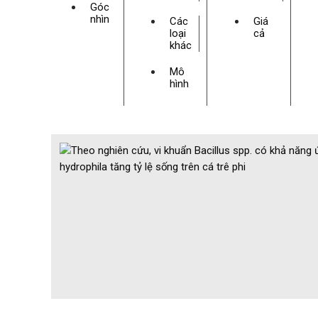
Góc
nhìn
Các
Giá
loại
cả
khác
Mô
hình