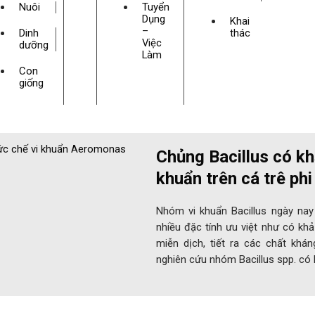
Nuôi
Tuyển
Dụng
Khai
–
Dinh
thác
Việc
dưỡng
Làm
Con
giống
Chủng Bacillus có kh
khuẩn trên cá trê phi
Nhóm vi khuẩn Bacillus ngày na
nhiều đặc tính ưu việt như có kh
miễn dịch, tiết ra các chất khá
nghiên cứu nhóm Bacillus spp. có