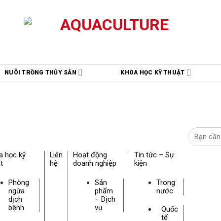
NUÔI TRỒNG THỦY SẢN
KHOA HỌC KỸ THUẬT
a học kỹ
Liên
Hoạt động
Tin tức – Sự
t
hệ
doanh nghiệp
kiện
Phòng
Sản
Trong
ngừa
phẩm
nước
dịch
– Dịch
bệnh
vụ
Quốc
tế