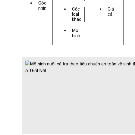
Góc
nhìn
Các
Giá
loại
cả
khác
Mô
hình