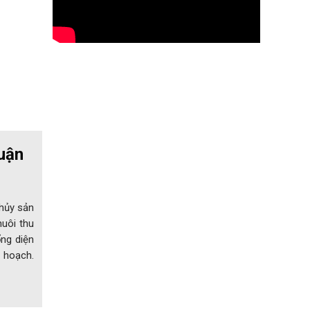
huận
thủy sản
nuôi thu
ổng diện
ế hoạch.