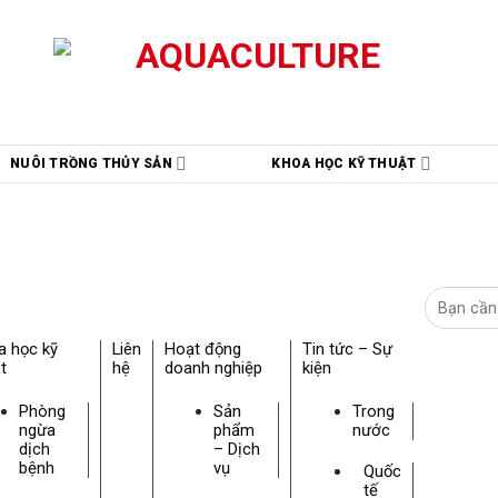
NUÔI TRỒNG THỦY SẢN
KHOA HỌC KỸ THUẬT
a học kỹ
Liên
Hoạt động
Tin tức – Sự
t
hệ
doanh nghiệp
kiện
Phòng
Sản
Trong
ngừa
phẩm
nước
dịch
– Dịch
bệnh
vụ
Quốc
tế