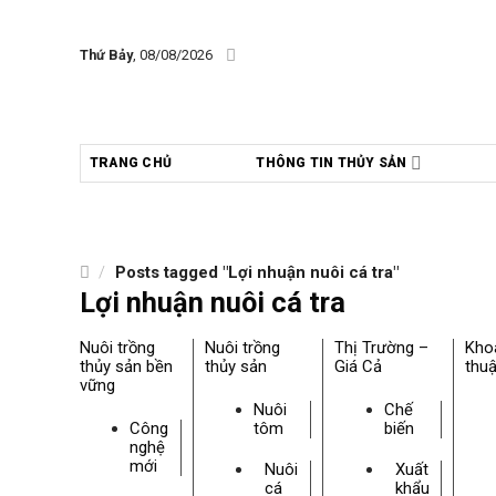
Skip
to
Thứ Bảy
, 08/08/2026
content
TRANG CHỦ
THÔNG TIN THỦY SẢN
/
Posts tagged "Lợi nhuận nuôi cá tra"
Lợi nhuận nuôi cá tra
Nuôi trồng
Nuôi trồng
Thị Trường –
Kho
thủy sản bền
thủy sản
Giá Cả
thuậ
vững
Nuôi
Chế
Công
tôm
biến
nghệ
mới
Nuôi
Xuất
cá
khẩu