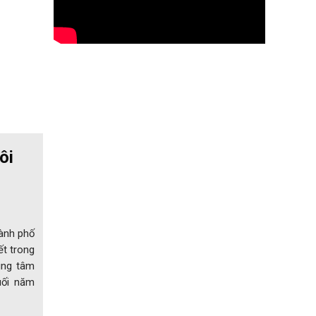
ôi
ành phố
ết trong
ng tâm
ối năm