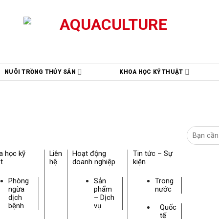
NUÔI TRỒNG THỦY SẢN
KHOA HỌC KỸ THUẬT
a học kỹ
Liên
Hoạt động
Tin tức – Sự
t
hệ
doanh nghiệp
kiện
Phòng
Sản
Trong
ngừa
phẩm
nước
dịch
– Dịch
bệnh
vụ
Quốc
tế