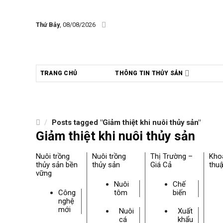
Skip
to
Thứ Bảy
, 08/08/2026
content
TRANG CHỦ
THÔNG TIN THỦY SẢN
/
Posts tagged "Giảm thiệt khi nuôi thủy sản"
Giảm thiệt khi nuôi thủy sản
Nuôi trồng
Nuôi trồng
Thị Trường –
Kho
thủy sản bền
thủy sản
Giá Cả
thuậ
vững
Nuôi
Chế
Công
tôm
biến
nghệ
mới
Nuôi
Xuất
cá
khẩu