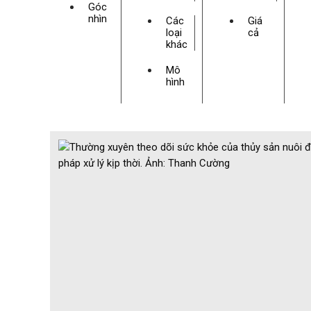
Góc
nhìn
Các
Giá
loại
cả
khác
Mô
hình