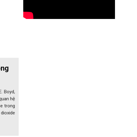
ong
E. Boyd,
 quan hệ
de trong
 dioxide