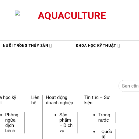
NUÔI TRỒNG THỦY SẢN
KHOA HỌC KỸ THUẬT
a học kỹ
Liên
Hoạt động
Tin tức – Sự
t
hệ
doanh nghiệp
kiện
Phòng
Sản
Trong
ngừa
phẩm
nước
dịch
– Dịch
bệnh
vụ
Quốc
tế