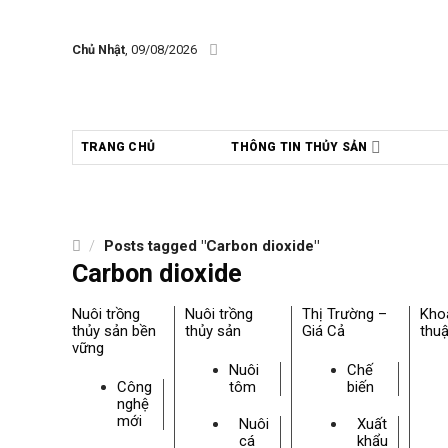
Skip
to
Chủ Nhật
, 09/08/2026
content
TRANG CHỦ
THÔNG TIN THỦY SẢN
/
Posts tagged "Carbon dioxide"
Carbon dioxide
Nuôi trồng
Nuôi trồng
Thị Trường –
Kho
thủy sản bền
thủy sản
Giá Cả
thuậ
vững
Nuôi
Chế
Công
tôm
biến
nghệ
mới
Nuôi
Xuất
cá
khẩu