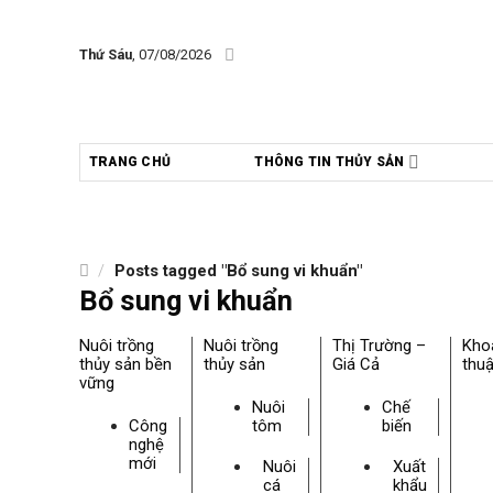
Skip
to
Thứ Sáu
, 07/08/2026
content
TRANG CHỦ
THÔNG TIN THỦY SẢN
/
Posts tagged "Bổ sung vi khuẩn"
Bổ sung vi khuẩn
Nuôi trồng
Nuôi trồng
Thị Trường –
Kho
thủy sản bền
thủy sản
Giá Cả
thuậ
vững
Nuôi
Chế
Công
tôm
biến
nghệ
mới
Nuôi
Xuất
cá
khẩu