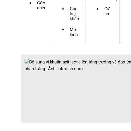
Góc
nhìn
Các
Giá
loại
cả
khác
Mô
hình