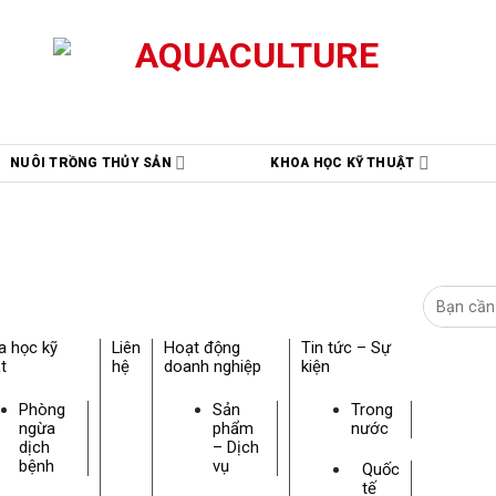
NUÔI TRỒNG THỦY SẢN
KHOA HỌC KỸ THUẬT
a học kỹ
Liên
Hoạt động
Tin tức – Sự
t
hệ
doanh nghiệp
kiện
Phòng
Sản
Trong
ngừa
phẩm
nước
dịch
– Dịch
bệnh
vụ
Quốc
tế