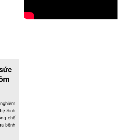
 sức
tôm
 nghiệm
hệ Sinh
ông chế
ừa bệnh