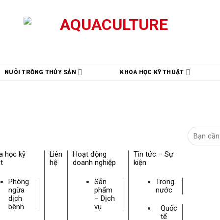
NUÔI TRỒNG THỦY SẢN
KHOA HỌC KỸ THUẬT
a học kỹ
Liên
Hoạt động
Tin tức – Sự
t
hệ
doanh nghiệp
kiện
Phòng
Sản
Trong
ngừa
phẩm
nước
dịch
– Dịch
bệnh
vụ
Quốc
tế