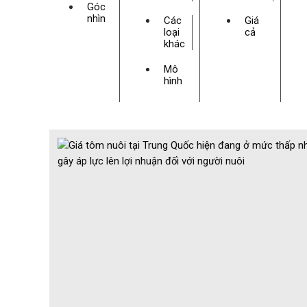
Góc
nhìn
Các
Giá
loại
cả
khác
Mô
hình