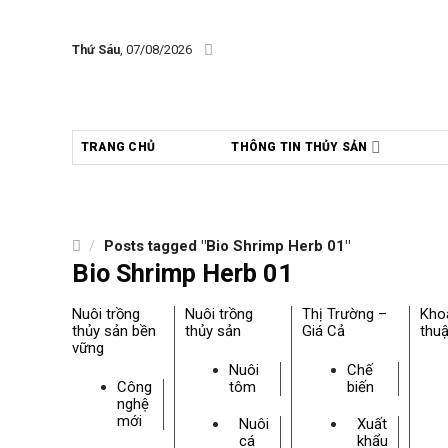
Skip
to
Thứ Sáu
, 07/08/2026
content
TRANG CHỦ
THÔNG TIN THỦY SẢN
/
Posts tagged "Bio Shrimp Herb 01"
Bio Shrimp Herb 01
Nuôi trồng
Nuôi trồng
Thị Trường –
Kho
thủy sản bền
thủy sản
Giá Cả
thuậ
vững
Nuôi
Chế
Công
tôm
biến
nghệ
mới
Nuôi
Xuất
cá
khẩu