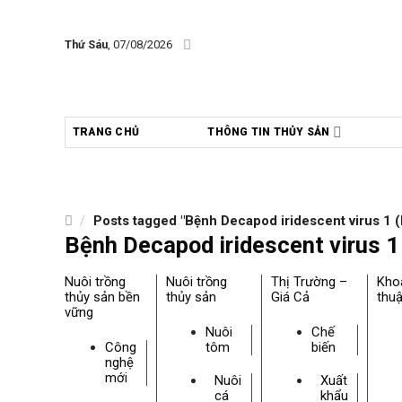
Skip
to
Thứ Sáu
, 07/08/2026
content
TRANG CHỦ
THÔNG TIN THỦY SẢN
/
Posts tagged "Bệnh Decapod iridescent virus 1 (
Bệnh Decapod iridescent virus 1
Nuôi trồng
Nuôi trồng
Thị Trường –
Kho
thủy sản bền
thủy sản
Giá Cả
thuậ
vững
Nuôi
Chế
Công
tôm
biến
nghệ
mới
Nuôi
Xuất
cá
khẩu