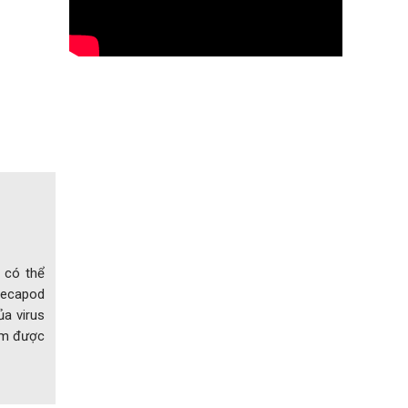
 có thể
Decapod
ủa virus
Tôm được