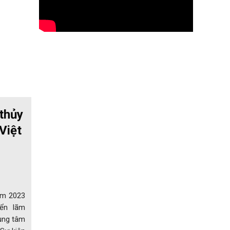
thủy
Việt
am 2023
iển lãm
rung tâm