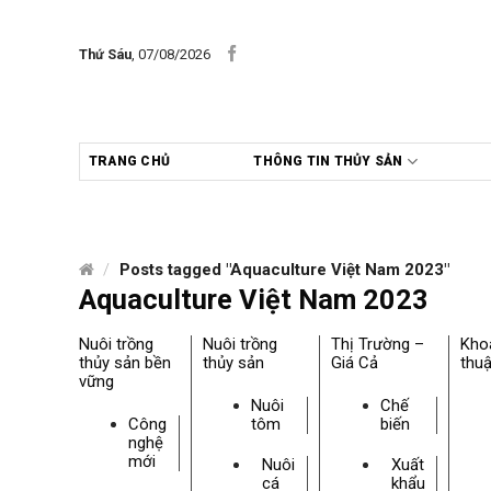
Skip
to
Thứ Sáu
, 07/08/2026
content
TRANG CHỦ
THÔNG TIN THỦY SẢN
/
Posts tagged "Aquaculture Việt Nam 2023"
Aquaculture Việt Nam 2023
Nuôi trồng
Nuôi trồng
Thị Trường –
Kho
thủy sản bền
thủy sản
Giá Cả
thuậ
vững
Nuôi
Chế
Công
tôm
biến
nghệ
mới
Nuôi
Xuất
cá
khẩu