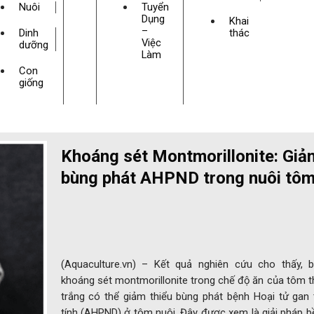
Nuôi
Tuyển
Dụng
Khai
–
Dinh
thác
Việc
dưỡng
Làm
Con
giống
Khoáng sét Montmorillonite: Giả
bùng phát AHPND trong nuôi tô
(Aquaculture.vn) – Kết quả nghiên cứu cho thấy, 
khoáng sét montmorillonite trong chế độ ăn của tôm 
trắng có thể giảm thiểu bùng phát bệnh Hoại tử gan 
tính (AHPND) ở tôm nuôi. Đây được xem là giải pháp 