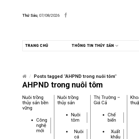
Skip
to
Thứ Sáu
, 07/08/2026
content
TRANG CHỦ
THÔNG TIN THỦY SẢN
/
Posts tagged "AHPND trong nuôi tôm"
AHPND trong nuôi tôm
Nuôi trồng
Nuôi trồng
Thị Trường –
Kho
thủy sản bền
thủy sản
Giá Cả
thuậ
vững
Nuôi
Chế
Công
tôm
biến
nghệ
mới
Nuôi
Xuất
cá
khẩu