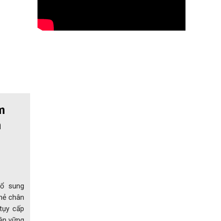
m
m
bổ sung
thẻ chân
tụy cấp
bền vững