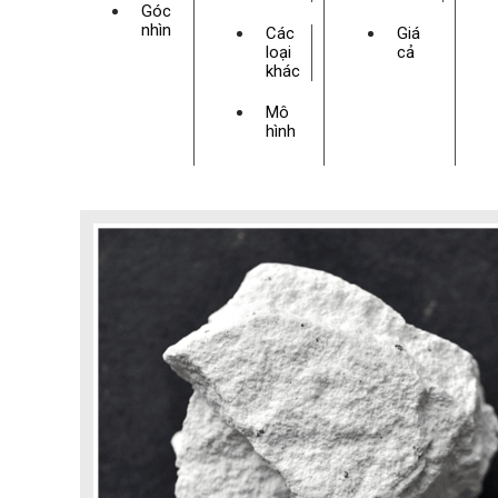
Góc
nhìn
Các
Giá
loại
cả
khác
Mô
hình