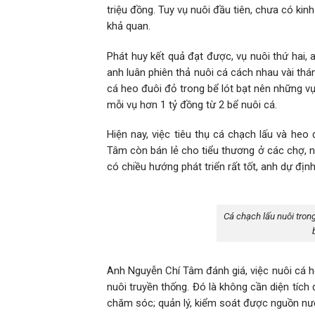
triệu đồng. Tuy vụ nuôi đầu tiên, chưa có ki
khả quan.
Phát huy kết quả đạt được, vụ nuôi thứ hai, 
anh luân phiên thả nuôi cá cách nhau vài thá
cá heo đuôi đỏ trong bể lót bạt nên những vụ
mỗi vụ hơn 1 tỷ đồng từ 2 bể nuôi cá.
Hiện nay, việc tiêu thụ cá chạch lấu và heo 
Tâm còn bán lẻ cho tiểu thương ở các chợ, n
có chiều hướng phát triển rất tốt, anh dự định
Cá chạch lấu nuôi trong
Anh Nguyễn Chí Tâm đánh giá, việc nuôi cá h
nuôi truyền thống. Đó là không cần diện tích 
chăm sóc; quản lý, kiểm soát được nguồn nướ