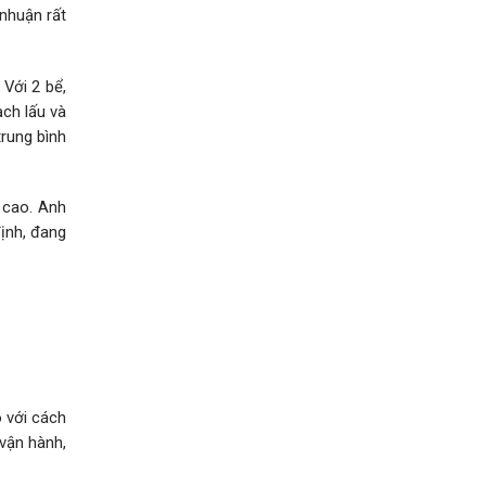
 nhuận rất
 Với 2 bể,
ạch lấu và
trung bình
á cao. Anh
ịnh, đang
o với cách
 vận hành,