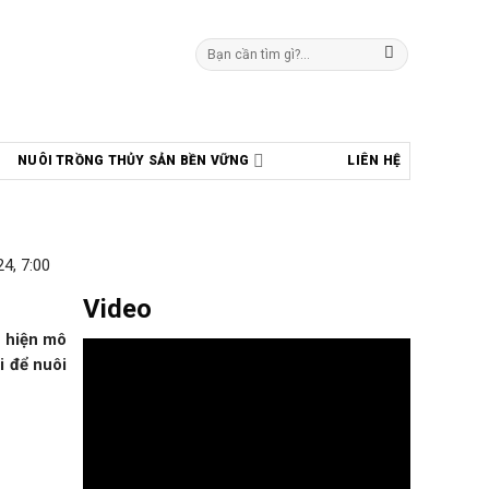
Tìm
kiếm:
NUÔI TRỒNG THỦY SẢN BỀN VỮNG
LIÊN HỆ
4, 7:00
Video
c hiện mô
i để nuôi