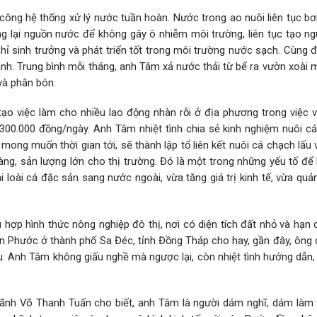
 công hệ thống xử lý nước tuần hoàn. Nước trong ao nuôi liên tục b
ng lại nguồn nước để không gây ô nhiễm môi trường, liên tục tạo n
chỉ sinh trưởng và phát triển tốt trong môi trường nước sạch. Cùng 
nhanh. Trung bình mỗi tháng, anh Tâm xả nước thải từ bể ra vườn xoài 
và phân bón.
o việc làm cho nhiều lao động nhàn rỗi ở địa phương trong việc v
 300.000 đồng/ngày. Anh Tâm nhiệt tình chia sẻ kinh nghiệm nuôi cá
 mong muốn thời gian tới, sẽ thành lập tổ liên kết nuôi cá chạch lấu
àng, sản lượng lớn cho thị trường. Đó là một trong những yếu tố để
 loài cá đặc sản sang nước ngoài, vừa tăng giá trị kinh tế, vừa qu
hợp hình thức nông nghiệp đô thị, nơi có diện tích đất nhỏ và hạn 
 Phước ở thành phố Sa Đéc, tỉnh Đồng Tháp cho hay, gần đây, ông c
. Anh Tâm không giấu nghề mà ngược lại, còn nhiệt tình hướng dẫn, 
ãnh Võ Thanh Tuấn cho biết, anh Tâm là người dám nghĩ, dám làm 