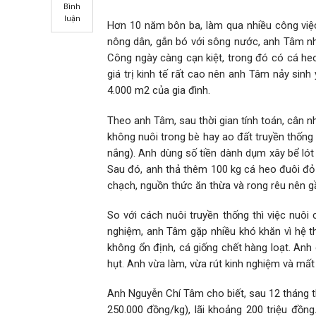
Bình
luận
Hơn 10 năm bôn ba, làm qua nhiều công việc
nông dân, gắn bó với sông nước, anh Tâm nh
Công ngày càng cạn kiệt, trong đó có cá heo
giá trị kinh tế rất cao nên anh Tâm nảy sin
4.000 m2 của gia đình.
Theo anh Tâm, sau thời gian tính toán, cân n
không nuôi trong bè hay ao đất truyền thống
nắng). Anh dùng số tiền dành dụm xây bể lót 
Sau đó, anh thả thêm 100 kg cá heo đuôi đỏ g
chạch, nguồn thức ăn thừa và rong rêu nên g
So với cách nuôi truyền thống thì việc nuôi
nghiệm, anh Tâm gặp nhiều khó khăn vì hệ t
không ổn định, cá giống chết hàng loạt. Anh
hụt. Anh vừa làm, vừa rút kinh nghiệm và mất
Anh Nguyễn Chí Tâm cho biết, sau 12 tháng th
250.000 đồng/kg), lãi khoảng 200 triệu đồn