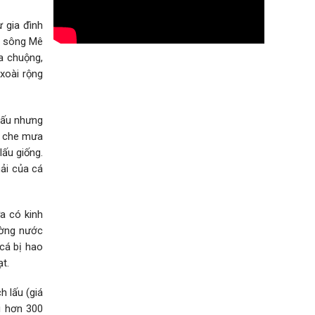
 gia đình
a sông Mê
ưa chuộng,
 xoài rộng
 lấu nhưng
ể che mưa
lấu giống.
hải của cá
ưa có kinh
ường nước
 cá bị hao
t.
h lấu (giá
i hơn 300