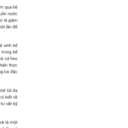
ơm qua hệ
guồn nước
đó là giảm
một lần để
ệ sinh bể
 trong bể
 và cá heo
 hiện thực
ảng bá đặc
chế tối đa
ó biết về
tư vấn kỹ
và là một