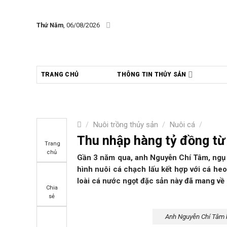
Skip
to
Thứ Năm
, 06/08/2026
content
TRANG CHỦ
THÔNG TIN THỦY SẢN
/
Nuôi trồng thủy sản
/
Nuôi cá
/
Thu nhập hàng tỷ đồng từ 
Trang
chủ
Gần 3 năm qua, anh Nguyễn Chí Tâm, ngụ 
hình nuôi cá chạch lấu kết hợp với cá heo 
loài cá nước ngọt đặc sản này đã mang về
Chia
sẻ
Anh Nguyễn Chí Tâm ki