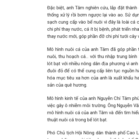
Đặc biệt, anh Tâm nghiên cứu, lắp đặt thành
thống xử lý rồi bơm ngược lại vào ao. Sử dụ
sạch cung cấp vào bể nuôi vì đây là loài cá 
chi phí thay nước, cá ít bị bệnh, phát triển 
thay nước mới, góp phần đỡ chi phí tưới cây 
Mô hình nuôi cá của anh Tâm đã góp phần tạ
nuôi, thu hoạch cá… với thu nhập trung bình
lót bạt với nhiều nông dân địa phương vì anh
đuôi đỏ để có thể cung cấp liên tục nguồn h
hóa mục tiêu xa hơn của anh là xuất khẩu hai
sản của quê hương.
Mô hình kinh tế của anh Nguyễn Chí Tâm phù 
việc gây ô nhiễm môi trường. Ông Nguyễn Văn
mô hình nuôi cá của anh Tâm và đến tìm hiểu
thuật nuôi cá trong bể lót bạt.
Phó Chủ tịch Hội Nông dân thành phố Cao L