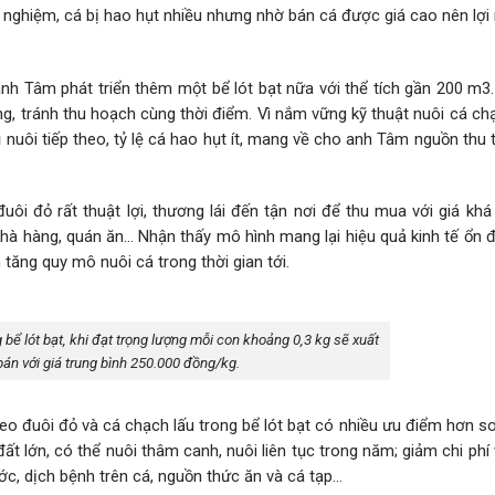
nh nghiệm, cá bị hao hụt nhiều nhưng nhờ bán cá được giá cao nên lợi
anh Tâm phát triển thêm một bể lót bạt nữa với thể tích gần 200 m3.
ng, tránh thu hoạch cùng thời điểm. Vì nắm vững kỹ thuật nuôi cá ch
 nuôi tiếp theo, tỷ lệ cá hao hụt ít, mang về cho anh Tâm nguồn thu 
đuôi đỏ rất thuật lợi, thương lái đến tận nơi để thu mua với giá kh
hà hàng, quán ăn… Nhận thấy mô hình mang lại hiệu quả kinh tế ổn đ
 tăng quy mô nuôi cá trong thời gian tới.
 bể lót bạt, khi đạt trọng lượng mỗi con khoảng 0,3 kg sẽ xuất
bán với giá trung bình 250.000 đồng/kg.
eo đuôi đỏ và cá chạch lấu trong bể lót bạt có nhiều ưu điểm hơn s
đất lớn, có thể nuôi thâm canh, nuôi liên tục trong năm; giảm chi phí
c, dịch bệnh trên cá, nguồn thức ăn và cá tạp…