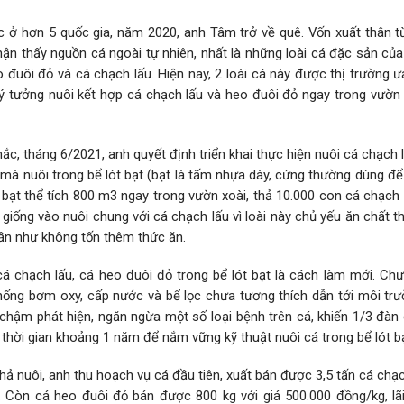
 ở hơn 5 quốc gia, năm 2020, anh Tâm trở về quê. Vốn xuất thân từ
ận thấy nguồn cá ngoài tự nhiên, nhất là những loài cá đặc sản củ
 đuôi đỏ và cá chạch lấu. Hiện nay, 2 loài cá này được thị trường 
h ý tưởng nuôi kết hợp cá chạch lấu và heo đuôi đỏ ngay trong vườn
hắc, tháng 6/2021, anh quyết định triển khai thực hiện nuôi cá chạch
 mà nuôi trong bể lót bạt (bạt là tấm nhựa dày, cứng thường dùng đ
bạt thể tích 800 m3 ngay trong vườn xoài, thả 10.000 con cá chạch 
iống vào nuôi chung với cá chạch lấu vì loài này chủ yếu ăn chất t
ần như không tốn thêm thức ăn.
 cá chạch lấu, cá heo đuôi đỏ trong bể lót bạt là cách làm mới. Ch
hống bơm oxy, cấp nước và bể lọc chưa tương thích dẫn tới môi tr
 chậm phát hiện, ngăn ngừa một số loại bệnh trên cá, khiến 1/3 đàn
 thời gian khoảng 1 năm để nắm vững kỹ thuật nuôi cá trong bể lót bạ
ả nuôi, anh thu hoạch vụ cá đầu tiên, xuất bán được 3,5 tấn cá chạc
g. Còn cá heo đuôi đỏ bán được 800 kg với giá 500.000 đồng/kg, lã