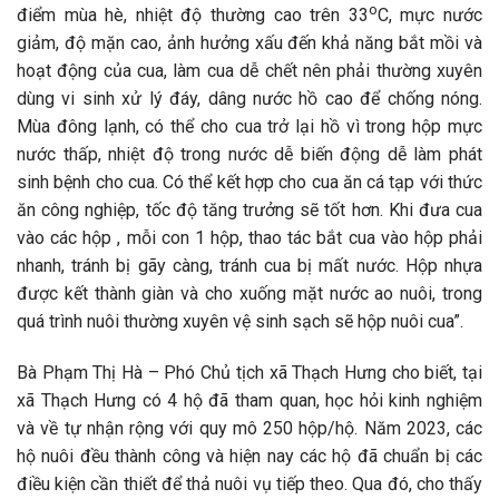
o
điểm mùa hè, nhiệt độ thường cao trên 33
C, mực nước
giảm, độ mặn cao, ảnh hưởng xấu đến khả năng bắt mồi và
hoạt động của cua, làm cua dễ chết nên phải thường xuyên
dùng vi sinh xử lý đáy, dâng nước hồ cao để chống nóng.
Mùa đông lạnh, có thể cho cua trở lại hồ vì trong hộp mực
nước thấp, nhiệt độ trong nước dễ biến động dễ làm phát
sinh bệnh cho cua. Có thể kết hợp cho cua ăn cá tạp với thức
ăn công nghiệp, tốc độ tăng trưởng sẽ tốt hơn. Khi đưa cua
vào các hộp , mỗi con 1 hộp, thao tác bắt cua vào hộp phải
nhanh, tránh bị gãy càng, tránh cua bị mất nước. Hộp nhựa
được kết thành giàn và cho xuống mặt nước ao nuôi, trong
quá trình nuôi thường xuyên vệ sinh sạch sẽ hộp nuôi cua”.
Bà Phạm Thị Hà – Phó Chủ tịch xã Thạch Hưng cho biết, tại
xã Thạch Hưng có 4 hộ đã tham quan, học hỏi kinh nghiệm
và về tự nhận rộng với quy mô 250 hộp/hộ. Năm 2023, các
hộ nuôi đều thành công và hiện nay các hộ đã chuẩn bị các
điều kiện cần thiết để thả nuôi vụ tiếp theo. Qua đó, cho thấy