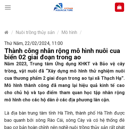
Skip
to
content
/
Nuôi trồng thủy sản
/
Mô hình
/
Thứ Năm, 22/02/2024, 11:00
Thành công nhân rộng mô hình nuôi cua
biển 02 giai đoạn trong ao
Năm 2023,
Trung tâm Ứng dụng KHKT và Bảo vệ cây
trồng, vật nuôi đã “X
ây dựng mô hình thử nghiệm
nuôi
cua thương phẩm
2 giai đoạn trong ao
tại xã Thạch Hạ”.
Mô hình thành công đã mang lại hiệu quả kinh tế cao
cho chủ hộ và tạo điểm tham quan học tập nhân rộng
mô hình cho các hộ dân ở các địa phương lân cận.
Là địa bàn trung tâm tỉnh Hà Tĩnh, thành phố Hà Tĩnh được
bao quanh bởi sông Rào Cái, sông Cày và có hệ thống đê
bao cơ bản hoàn chỉnh nên nghề nuôi trồng thủy sản rất phát