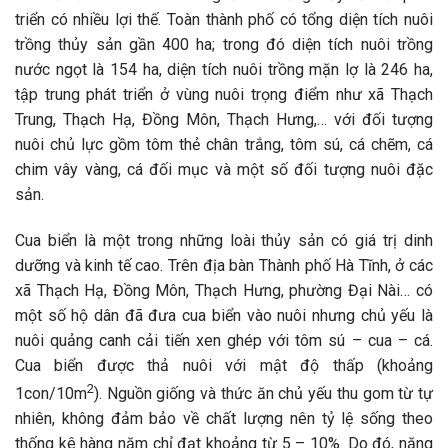
triển có nhiều lợi thế. Toàn thành phố có tổng diện tích nuôi
trồng thủy sản gần 400 ha; trong đó diện tích nuôi trồng
nước ngọt là 154 ha, diện tích nuôi trồng mặn lợ là 246 ha,
tập trung phát triển ở vùng nuôi trọng điểm như xã Thạch
Trung, Thạch Hạ, Đồng Môn, Thạch Hưng,… với đối tượng
nuôi chủ lực gồm tôm thẻ chân trắng, tôm sú, cá chẽm, cá
chim vây vàng, cá đối mục và một số đối tượng nuôi đặc
sản.
Cua biển là một trong những loài thủy sản có giá trị dinh
dưỡng và kinh tế cao. Trên địa bàn Thành phố Hà Tĩnh, ở các
xã Thạch Hạ, Đồng Môn, Thạch Hưng, phường Đại Nài… có
một số hộ dân đã đưa cua biển vào nuôi nhưng chủ yếu là
nuôi quảng canh cải tiến xen ghép với tôm sú – cua – cá.
Cua biển được thả nuôi với mật độ thấp (khoảng
2
1con/10m
). Nguồn giống và thức ăn chủ yếu thu gom từ tự
nhiên, không đảm bảo về chất lượng nên tỷ lệ sống theo
thống kê hàng năm chỉ đạt khoảng từ 5 – 10%. Do đó, năng