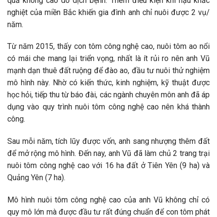
quả không cao do dịch bệnh. Thêm điều kiện khí hậu khắc
nghiệt của miền Bắc khiến gia đình anh chỉ nuôi được 2 vụ/
năm.
Từ năm 2015, thấy con tôm công nghệ cao, nuôi tôm ao nổi
có mái che mang lại triển vọng, nhất là ít rủi ro nên anh Vũ
mạnh dạn thuê đất ruộng để đào ao, đầu tư nuôi thử nghiệm
mô hình này. Nhờ có kiến thức, kinh nghiệm, kỹ thuật được
học hỏi, tiếp thu từ báo đài, các ngành chuyên môn anh đã áp
dụng vào quy trình nuôi tôm công nghệ cao nên khá thành
công.
Sau mỗi năm, tích lũy được vốn, anh sang nhượng thêm đất
để mở rộng mô hình. Đến nay, anh Vũ đã làm chủ 2 trang trại
nuôi tôm công nghệ cao với 16 ha đất ở Tiên Yên (9 ha) và
Quảng Yên (7 ha).
Mô hình nuôi tôm công nghệ cao của anh Vũ không chỉ có
quy mô lớn mà được đầu tư rất đúng chuẩn để con tôm phát