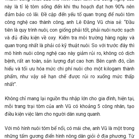
này là tỉ lệ tôm sống đến khi thu hoạch đạt hơn 90% nên
đảm bảo có lãi. Đề cập đến yếu tố quan trọng để nuôi tôm
công nghệ cao thành công, anh Lê Đăng Vũ chia sẻ: “Đầu
tiên là quy trình nuôi, con giống phải tốt, phải nuôi nước sạch
và đủ điều kiện về oxy. Kiểm tra môi trường hàng ngày và
quan trọng nhất là phải có kỹ thuật nuôi. So với trước đây thì
mô hình nuôi công nghệ cao này giảm rủi ro, không có dịch
bệnh, rất an toàn, sản lượng đạt cao hơn. Bên cạnh đó, cần
hiểu và tối ưu hóa mức chi phí nuôi cho một kilogam thành
phẩm, như vậy sẽ hạn chế được rủi ro xuống mức thấp
nhất”.
Không chỉ mang lại nguồn thu nhập lớn cho gia đình, hiện tại,
mỗi trang trại tôm của anh Vũ có khoảng 5 công nhân, tạo
điều kiện việc làm cho người dân xung quanh.
Với mô hình nuôi tôm bể nổi, có mái che, anh Vũ là một trong
những tấm gương điển hình nông dân giỏi ở địa phương. Từ