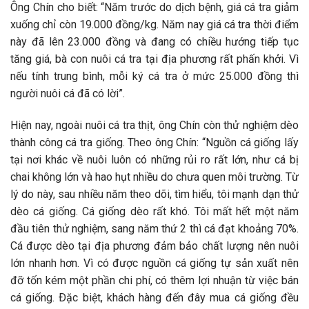
Ông Chín cho biết: “Năm trước do dịch bệnh, giá cá tra giảm
xuống chỉ còn 19.000 đồng/kg. Năm nay giá cá tra thời điểm
này đã lên 23.000 đồng và đang có chiều hướng tiếp tục
tăng giá, bà con nuôi cá tra tại địa phương rất phấn khởi. Vì
nếu tính trung bình, mỗi ký cá tra ở mức 25.000 đồng thì
người nuôi cá đã có lời”.
Hiện nay, ngoài nuôi cá tra thịt, ông Chín còn thử nghiệm dèo
thành công cá tra giống. Theo ông Chín: “Nguồn cá giống lấy
tại nơi khác về nuôi luôn có những rủi ro rất lớn, như cá bị
chai không lớn và hao hụt nhiều do chưa quen môi trường. Từ
lý do này, sau nhiều năm theo dõi, tìm hiểu, tôi mạnh dạn thử
dèo cá giống. Cá giống dèo rất khó. Tôi mất hết một năm
đầu tiên thử nghiệm, sang năm thứ 2 thì cá đạt khoảng 70%.
Cá được dèo tại địa phương đảm bảo chất lượng nên nuôi
lớn nhanh hơn. Vì có được nguồn cá giống tự sản xuất nên
đỡ tốn kém một phần chi phí, có thêm lợi nhuận từ việc bán
cá giống. Ðặc biệt, khách hàng đến đây mua cá giống đều