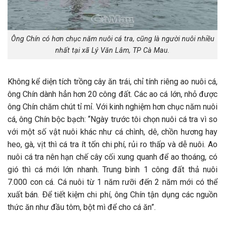
Ông Chín có hơn chục năm nuôi cá tra, cũng là người nuôi nhiều
nhất tại xã Lý Văn Lâm, TP Cà Mau.
Không kể diện tích trồng cây ăn trái, chỉ tính riêng ao nuôi cá,
ông Chín dành hẳn hơn 20 công đất. Các ao cá lớn, nhỏ được
ông Chín chăm chút tỉ mỉ. Với kinh nghiệm hơn chục năm nuôi
cá, ông Chín bộc bạch: “Ngày trước tôi chọn nuôi cá tra vì so
với một số vật nuôi khác như cá chình, dê, chồn hương hay
heo, gà, vịt thì cá tra ít tốn chi phí, rủi ro thấp và dễ nuôi. Ao
nuôi cá tra nên hạn chế cây cối xung quanh để ao thoáng, có
gió thì cá mới lớn nhanh. Trung bình 1 công đất thả nuôi
7.000 con cá. Cá nuôi từ 1 năm rưỡi đến 2 năm mới có thể
xuất bán. Ðể tiết kiệm chi phí, ông Chín tận dụng các nguồn
thức ăn như đầu tôm, bột mì để cho cá ăn”.