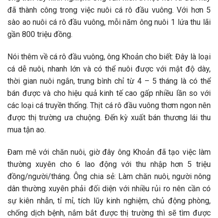
đã thành công trong việc nuôi cá rô đầu vuông. Với hơn 5
sào ao nuôi cá rô đầu vuông, mỗi năm ông nuôi 1 lứa thu lãi
gần 800 triệu đồng.
Nói thêm về cá rô đầu vuông, ông Khoản cho biết: Đây là loại
cá dễ nuôi, nhanh lớn và có thể nuôi được với mật độ dày,
thời gian nuôi ngắn, trung bình chỉ từ 4 – 5 tháng là có thể
bán được và cho hiệu quả kinh tế cao gấp nhiều lần so với
các loại cá truyền thống. Thịt cá rô đầu vuông thơm ngon nên
được thị trường ưa chuộng. Đến kỳ xuất bán thương lái thu
mua tận ao.
Đam mê với chăn nuôi, giờ đây ông Khoản đã tạo việc làm
thường xuyên cho 6 lao động với thu nhập hơn 5 triệu
đồng/người/tháng. Ông chia sẻ: Làm chăn nuôi, người nông
dân thường xuyên phải đối diện với nhiều rủi ro nên cần có
sự kiên nhẫn, tỉ mỉ, tích lũy kinh nghiệm, chủ động phòng,
chống dịch bệnh, nắm bắt được thị trường thì sẽ tìm được