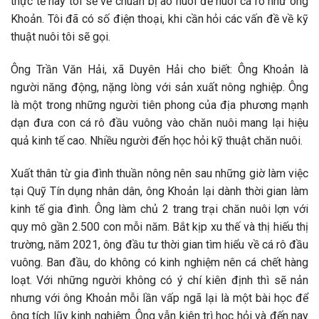
thực tế này tôi sẽ về chuẩn bị ao nuôi để nuôi cá rô như ông
Khoản. Tôi đã có số điện thoại, khi cần hỏi các vấn đề về kỹ
thuật nuôi tôi sẽ gọi.
Ông Trần Văn Hải, xã Duyên Hải cho biết: Ông Khoản là
người năng động, nặng lòng với sản xuất nông nghiệp. Ông
là một trong những người tiên phong của địa phương mạnh
dạn đưa con cá rô đầu vuông vào chăn nuôi mang lại hiệu
quả kinh tế cao. Nhiều người đến học hỏi kỹ thuật chăn nuôi.
Xuất thân từ gia đình thuần nông nên sau những giờ làm việc
tại Quỹ Tín dụng nhân dân, ông Khoản lại dành thời gian làm
kinh tế gia đình. Ông làm chủ 2 trang trại chăn nuôi lợn với
quy mô gần 2.500 con mỗi năm. Bắt kịp xu thế và thị hiếu thị
trường, năm 2021, ông đầu tư thời gian tìm hiểu về cá rô đầu
vuông. Ban đầu, do không có kinh nghiệm nên cá chết hàng
loạt. Với những người không có ý chí kiên định thì sẽ nản
nhưng với ông Khoản mỗi lần vấp ngã lại là một bài học để
ông tích lũy kinh nghiệm. Ông vẫn kiên trì học hỏi và đến nay